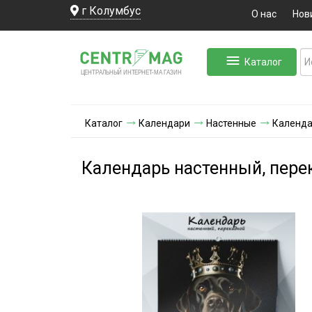
г Колумбус
О нас
Нов
Каталог
ЛЬНЫЙ ИНТЕРНЕТ-МА
ЦЕНТ
Р
А
Г
А
ЗИН
Каталог
Календари
Настенные
Календа
Календарь настенный, перек