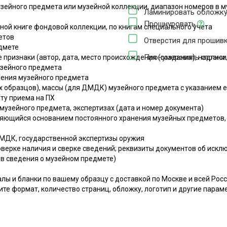
зейного предмета или музейной коллекции, диапазон номеров в м
Ламинировать обложк
Прошнуровать
ной книге фондовой коллекции, по книгам специального учета
етов
Отверстия для прошив
едмете
Пронумеровать стран
 признаки (автор, дата, место происхождения (создания), надписи,
узейного предмета
вления музейного предмета
йки
их образцов), массы (для ДМДК) музейного предмета с указанием
ату приема на ПХ
 музейного предмета, экспертизах (дата и номер документа)
ляющийся основанием постоянного хранения музейных предметов, а
 ДМДК, государственной экспертизы оружия
оверке наличия и сверке сведений; реквизиты документов об искл
 в сведения о музейном предмете)
ы и бланки по вашему образцу с доставкой по Москве и всей Росс
ите формат, количество страниц, обложку, логотип и другие парам