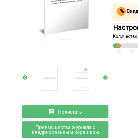
%
Скид
Настро
Количество
20
40
Полистать
Преимущества журнала с
квадрированным корешком