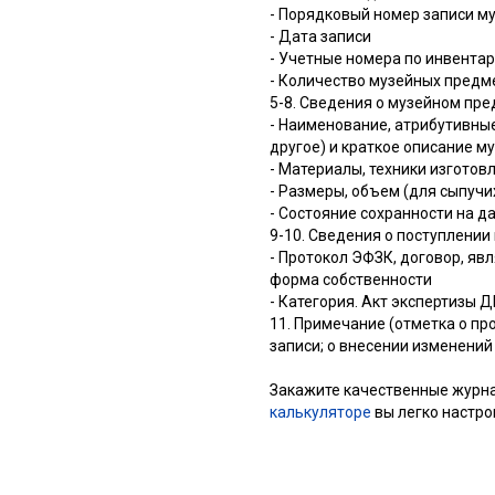
- Порядковый номер записи му
- Дата записи
Обложка:
- Учетные номера по инвентар
- Количество музейных предм
5-8. Сведения о музейном пр
- Наименование, атрибутивные
другое) и краткое описание м
- Материалы, техники изгото
Все настро
- Размеры, объем (для сыпуч
- Состояние сохранности на д
9-10. Сведения о поступлении
- Протокол ЭФЗК, договор, яв
форма собственности
- Категория. Акт экспертизы
11. Примечание (отметка о пр
записи; о внесении изменений
Закажите качественные журнал
калькуляторе
вы легко настро