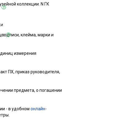
узейной коллекции. N ГК
у
ки
ицы
 подписи, клейма, марки и
 единиц измерения
кт ПХ, приказ руководителя,
ючении предмета, о погашении
ии - в удобном
онлайн-
етры.