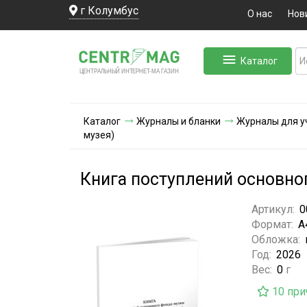
г Колумбус
О нас
Нов
Каталог
ЛЬНЫЙ ИНТЕРНЕТ-МА
ЦЕНТ
Р
А
Г
А
ЗИН
Каталог
Журналы и бланки
Журналы для у
музея)
Книга поступлений основног
Артикул:
0
Формат:
А
Обложка:
Год:
2026
Вес:
0
г
10 при