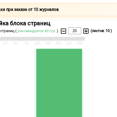
ки при заказе от 10 журналов
йка блока страниц
 страниц (
рекомендуется 60 стр.
):
(листов:
10
)
60
80
96
200
300
400
500
600