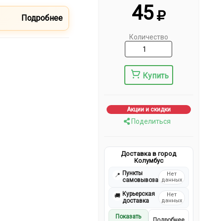
45
Подробнее
Количество
Купить
Акции и скидки
Поделиться
Доставка в город
Колумбус
Пункты
Нет
📍
самовывоза
данных
Курьерская
Нет
🚚
доставка
данных
Показать
Подробнее