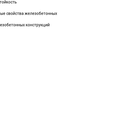
стойкость
тные свойства железобетонных
лезобетонных конструкций