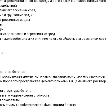
я агрессивной внешней среды и бетонных и железобетонных кон
оздействий
дких агрессивных сред
ые и грунтовые воды
агрессивные среды .
ды
ды
ных процессов и агрессивных сред
а и железобетона и их влияние на его стойкость в агрессивных сре
на
транства бетонов
м пространстве цементного камня на характеристики его структуры
уры порового пространства цементного камня и цементного раствор
ия структуры бетона
а и его коррозионная стойкость
и показатели
 допустимых коэффициентов фильтрации бетона