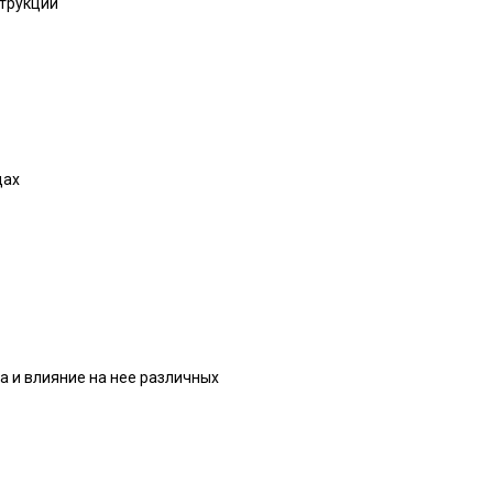
струкций
дах
а и влияние на нее различных