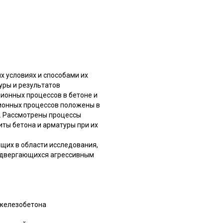
х условиях и способами их
уры и результатов
ионных процессов в бетоне и
зионных процессов положены в
. Рассмотрены процессы
иты бетона и арматуры при их
щих в области исследования,
подвергающихся агрессивным
 железобетона