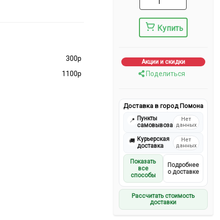
Купить
300р
Акции и скидки
1100р
Поделиться
Доставка в город Помона
Пункты
Нет
📍
самовывоза
данных
Курьерская
Нет
🚚
доставка
данных
Показать
Подробнее
все
о доставке
способы
Рассчитать стоимость
доставки