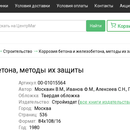
инки
Условия доставки
Условия оплаты
Контакты
Акци
Корз
Строительство
Коррозия бетона и железобетона, методы их 
етона, методы их защиты
Артикул:
00-01015564
Автор:
Москвин В.М., Иванов Ф.М., Алексеев С.Н., Г
Обложка:
Твердая обложка
Издательство:
Стройиздат (
все книги издательств
Город:
Москва
Страниц:
536
Формат:
84x108/16
Год:
1980