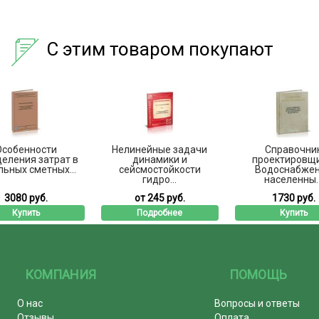
С этим товаром покупают
Особенности
Нелинейные задачи
Справочни
еления затрат в
динамики и
проектировщи
льных сметных...
сейсмостойкости
Водоснабже
гидро...
населенны..
3080 руб.
от 245 руб.
1730 руб.
Купить
Подробнее
Купить
КОМПАНИЯ
ПОМОЩЬ
О нас
Вопросы и ответы
Отзывы
Оплата