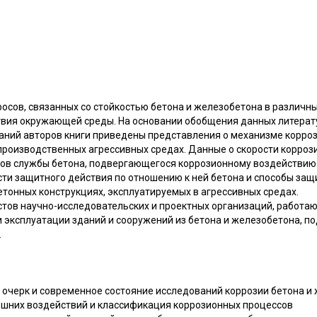
осов, связанных со стойкостью бетона и железобетона в различны
твия окружающей среды. На основании обобщения данных литерат
ний авторов книги приведены представления о механизме корроз
производственных агрессивных средах. Данные о скорости корро
ков службы бетона, подвергающегося коррозионному воздействию
ти защитного действия по отношению к ней бетона и способы защ
тонных конструкциях, эксплуатируемых в агрессивных средах.
тов научно-исследовательских и проектных организаций, работаю
и эксплуатации зданий и сооружений из бетона и железобетона, 
.
й очерк и современное состояние исследований коррозии бетона и
нешних воздействий и классификация коррозионных процессов