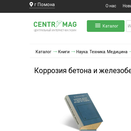
г Помона
О нас
Нов
Каталог
ЛЬНЫЙ ИНТЕРНЕТ-МА
ЦЕНТ
Р
А
Г
А
ЗИН
Каталог
Книги
Наука. Техника. Медицина
Коррозия бетона и железоб