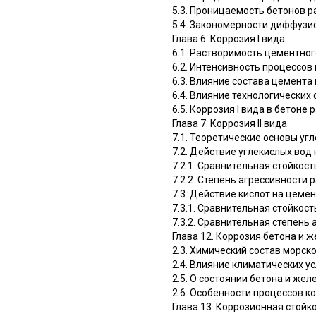
5.3. Проницаемость бетонов р
5.4. Закономерности диффузи
Глава 6. Коррозия I вида
6.1. Растворимость цементног
6.2. Интенсивность процессов
6.3. Влияние состава цемента 
6.4. Влияние технологических
6.5. Коррозия I вида в бетоне
Глава 7. Коррозия II вида
7.1. Теоретические основы уг
7.2. Действие углекислых вод
7.2.1. Сравнительная стойкос
7.2.2. Степень агрессивности
7.3. Действие кислот на цеме
7.3.1. Сравнительная стойкос
7.3.2. Сравнительная степень
Глава 12. Коррозия бетона и 
2.3. Химический состав морск
2.4. Влияние климатических у
2.5. О состоянии бетона и же
2.6. Особенности процессов к
Глава 13. Коррозионная стой