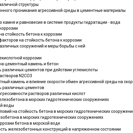
азличной структуры
онного проникания агрессивной среды в цементные материалы
о камня и равновесие в системе продукты гидратации - вода
 коррозии
на стойкость бетона к коррозии
 факторов на стойкость бетона к коррозии
 различных сооружений и меры борьбы с ней
лекислотной коррозии
 на цементный камень и бетон
ть различных цементов при действии углекислоты
 растворов N2СО3
нтный камень и влияние скорости обмен агрессивной среды на ско
ть различных цементов
 агрессивности растворов различных кислот
железобетона в морских гидротехнических сооружениях
ой воды
словий на стойкость бетона в морских гидротехнических сооружени
лезобетона в морских гидротехнических сооружениях
оррозии бетона в морской воде
кость железобетонных конструкций в напряженном состоянии