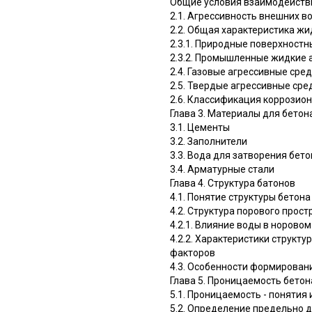
Общие условия взаимодействи
2.1. Агрессивность внешних в
2.2. Общая характеристика жи
2.3.1. Природные поверхностн
2.3.2. Промышленные жидкие 
2.4. Газовые агрессивные сре
2.5. Твердые агрессивные сре
2.6. Классификация коррозион
Глава 3. Материалы для бетон
3.1. Цементы
3.2. Заполнители
3.3. Вода для затворения бето
3.4. Арматурные стали
Глава 4. Структура батонов
4.1. Понятие структуры бетона
4.2. Структура порового прос
4.2.1. Влияние воды в норово
4.2.2. Характеристики структ
факторов
4.3. Особенности формирован
Глава 5. Проницаемость бетон
5.1. Проницаемость - понятия 
5.2. Определение предельно