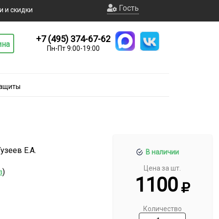
Гость
и и скидки
+7 (495) 374-67-62
ина
Пн-Пт 9:00-19:00
защиты
узеев Е.А.
В наличии
Цена за шт.
а
)
1100
Количество