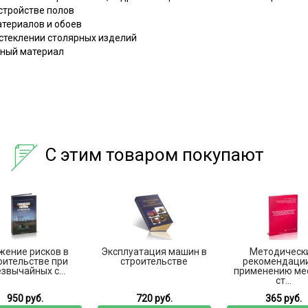
устройстве полов
атериалов и обоев
остеклении столярных изделий
очный материал
С этим товаром покупают
жение рисков в
Эксплуатация машин в
Методическ
оительстве при
строительстве
рекомендации
звычайных с...
применению ме
ст...
950 руб.
720 руб.
365 руб.