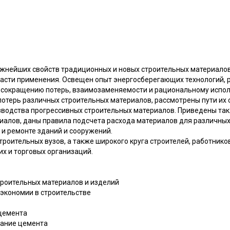
жнейших свойств традиционных и новых строительных материалов 
асти применения. Освещен опыт энергосберегающих технологий,
 сокращению потерь, взаимозаменяемости и рациональному испо
 потерь различных строительных материалов, рассмотрены пути их
зводства прогрессивных строительных материалов. Приведены та
иалов, даны правила подсчета расхода материалов для различных
 и ремонте зданий и сооружений.
троительных вузов, а также широкого круга строителей, работнико
х и торговых организаций.
троительных материалов и изделий
о экономии в строительстве
 цемента
вание цемента