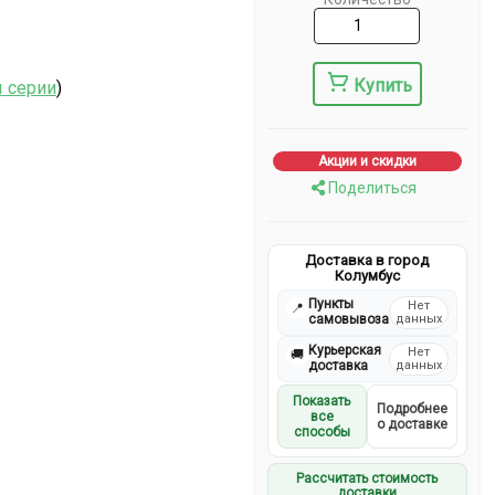
Купить
ы серии
)
Акции и скидки
Поделиться
Доставка в город
Колумбус
Пункты
Нет
📍
самовывоза
данных
Курьерская
Нет
🚚
доставка
данных
Показать
Подробнее
все
о доставке
способы
Рассчитать стоимость
доставки