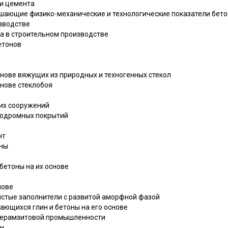
ии цемента
учшающие физико-механические и технологические показатели бето
зводстве
та в строительном производстве
етонов
снове вяжущих из природных и техногенных стекол
снове стеклобоя
ких сооружений
эродромных покрытий
нт
оны
 бетоны на их основе
нове
ристые заполнители с развитой аморфной фазой
вающихся глин и бетоны на его основе
в керамзитовой промышленности
он