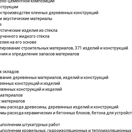
весно-цементной композиции
нструкции
ри производстве клееных деревянных конструкций
 и акустические материалы
я
устические изделия из стекла
пученного жидкого стекла
елия на его основе
ртирование строительных материалов, 371 изделий и конструкций
ения и определение запасов материалов
х складов
ование деревянных материалов, изделий и конструкций
вянных конструкций и изделий
евянных конструкций и изделий
 материалов
х материалов
ормы расхода древесины, деревянных изделий и конструкций
ормы расхода керамических и бетонных блоков, бетона для устройст
выполнении штукатурных работ
 выполнении кровельных, гидроизоляционных и теплоизоляционных