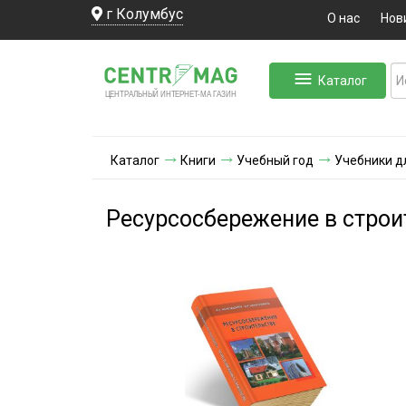
г Колумбус
О нас
Нов
Каталог
ЛЬНЫЙ ИНТЕРНЕТ-МА
ЦЕНТ
Р
А
Г
А
ЗИН
Каталог
Книги
Учебный год
Учебники д
Ресурсосбережение в строи