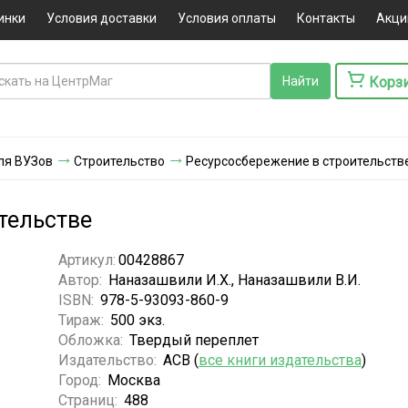
инки
Условия доставки
Условия оплаты
Контакты
Акци
Корз
ля ВУЗов
Строительство
Ресурсосбережение в строительств
тельстве
Артикул:
00428867
Автор:
Наназашвили И.Х., Наназашвили В.И.
ISBN:
978-5-93093-860-9
Тираж:
500 экз.
Обложка:
Твердый переплет
Издательство:
АСВ (
все книги издательства
)
Город:
Москва
Страниц:
488