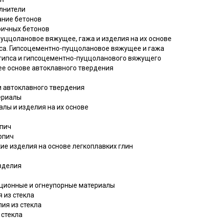
олнители
ание бетонов
ричных бетонов
-пуццолановое вяжущее, гажа и изделия на их основе
ипса. Гипсоцементно-пуццолановое вяжущее и гажа
з гипса и гипсоцементно-пуццоланового вяжущего
 ее основе автоклавного твердения
ти автоклавного твердения
териалы
алы и изделия на их основе
рпич
рпич
ие изделия на основе легкоплавких глин
изделия
яционные и огнеупорные материалы
 из стекла
ия из стекла
 стекла