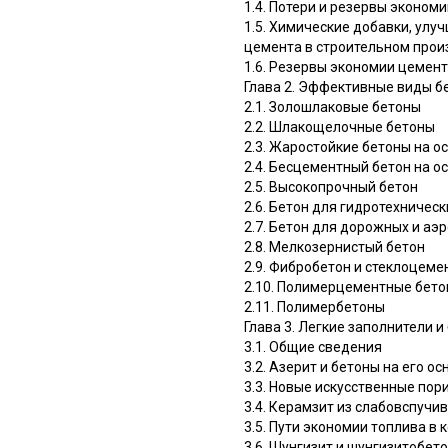
1.4. Потери и резервы эконом
1.5. Химические добавки, ул
цемента в строительном прои
1.6. Резервы экономии цемен
Глава 2. Эффективные виды б
2.1. Золошлаковые бетоны
2.2. Шлакощелочные бетоны
2.3. Жаростойкие бетоны на о
2.4. Бесцементный бетон на о
2.5. Высокопрочный бетон
2.6. Бетон для гидротехничес
2.7. Бетон для дорожных и а
2.8. Мелкозернистый бетон
2.9. Фибробетон и стеклоцеме
2.10. Полимерцементные бет
2.11. Полимербетоны
Глава 3. Легкие заполнители и
3.1. Общие сведения
3.2. Азерит и бетоны на его ос
3.3. Новые искусственные по
3.4. Керамзит из слабовспучи
3.5. Пути экономии топлива 
3.6. Шунгизит и шунгизитобет