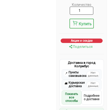
Количество
Купить
Акции и скидки
Поделиться
Доставка в город
Колумбус
Пункты
Нет
📍
самовывоза
данных
Курьерская
Нет
🚚
доставка
данных
Показать
Подробнее
все
о доставке
способы