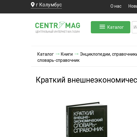
г Колумбус
О нас
Нов
Каталог
ЛЬНЫЙ ИНТЕРНЕТ-МА
ЦЕНТ
Р
А
Г
А
ЗИН
Каталог
Книги
Энциклопедии, справочники
словарь-справочник
Краткий внешнеэкономичес