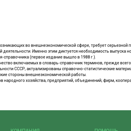
озникающих во внешнеэкономической сфере, требует серьезной п
й деятельности. Именно этим диктуется необходимость выпуска но
-справочника (первое издание вышло в 1988 г.).
ество включаемых в словарь-справочник терминов, прежде всего 
ности СССР, актуализированы справочно-статистические матери
ские стороны внешнеэкономической работы.
в народного хозяйства, предприятий, объединений, фирм, коопер
КОМПАНИЯ
ПОМОЩЬ