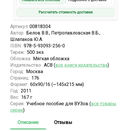
Показать все способы
Подробнее о доставке
Рассчитать стоимость доставки
Артикул:
00818304
Автор:
Белов В.В., Петропавловская В.Б.,
Шлапаков Ю.А.
ISBN:
978-5-93093-256-0
Тираж:
500 экз.
Обложка:
Мягкая обложка
Издательство:
АСВ (
все книги издательства
)
Город:
Москва
Страниц:
176
Формат:
60x90/16 (~145х215 мм)
Год:
2011
Вес:
167 г
Серия:
Учебное пособие для ВУЗов (
все товары
серии
)
Описание
Отзывы