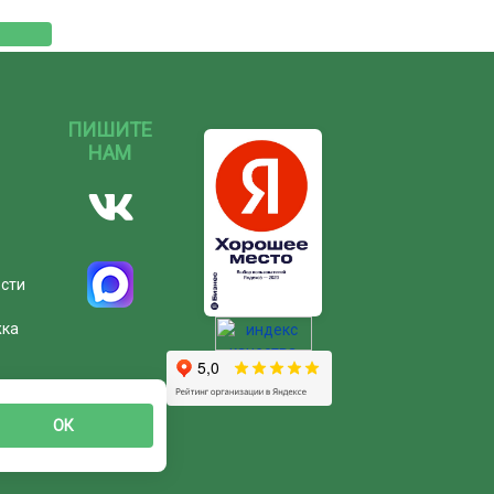
ПИШИТЕ
НАМ
ости
жка
ОК