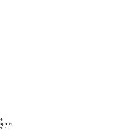
ые
араты.
не...