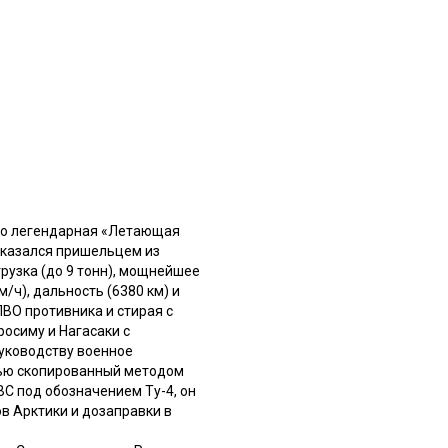
это легендарная «Летающая
. казался пришельцем из
рузка (до 9 тонн), мощнейшее
ч), дальность (6380 км) и
ВО противника и стирая с
осиму и Нагасаки с
руководству военное
тью скопированный методом
ВС под обозначением Ту-4, он
в Арктики и дозаправки в