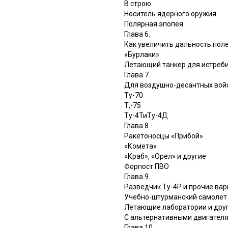
В строю
Носитель ядерного оружия
Полярная эпопея
Глава 6.
Как увеличить дальность пол
«Бурлаки»
Летающий танкер для истреб
Глава 7.
Для воздушно-десантных вой
Ту-70
Т,-75
Ту-4ТиТу-4Д
Глава 8.
Ракетоносцы «Прибой»
«Комета»
«Краб», «Орел» и другие
Форпост ПВО
Глава 9.
Разведчик Ту-4Р и прочие в
Учебно-штурманский самолет 
Летающие лаборатории и дру
С альтернативными двигател
Глава 10.