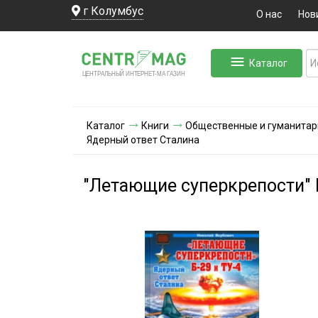
г Колумбус
О нас
Нов
Каталог
ЛЬНЫЙ ИНТЕРНЕТ-МА
ЦЕНТ
Р
А
Г
А
ЗИН
Каталог
Книги
Общественные и гуманитар
Ядерный ответ Сталина
"Летающие суперкрепости" Б