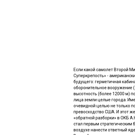
Если какой самолет Второй М
Суперкрепость» - американски
будущего: герметичная кабина
оборонительное вооружение (1
высотность (более 12000 м) п
лица земли целые города. Им
очевидной целью не только п
превосходство США. И этот ж
«обратной разборки» в ОКБ А.
стал первым стратегическим 
воздухе нанести ответный яд