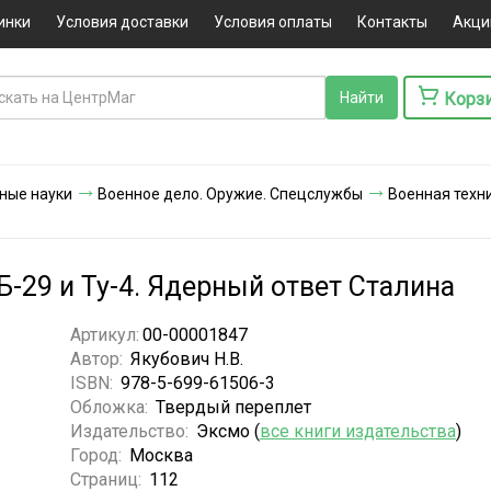
инки
Условия доставки
Условия оплаты
Контакты
Акци
Корз
ные науки
Военное дело. Оружие. Спецслужбы
Военная техн
-29 и Ту-4. Ядерный ответ Сталина
Артикул:
00-00001847
Автор:
Якубович Н.В.
ISBN:
978-5-699-61506-3
Обложка:
Твердый переплет
Издательство:
Эксмо (
все книги издательства
)
Город:
Москва
Страниц:
112