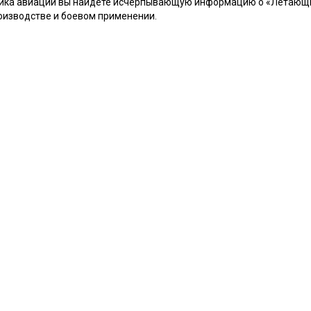
орика авиации вы найдете исчерпывающую информацию о «Летающи
производстве и боевом применении.