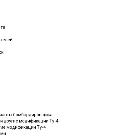
ета
ителей
ск
арианты бомбардировщика
и другие модификации Ту-4
гие модификации Ту-4
ями