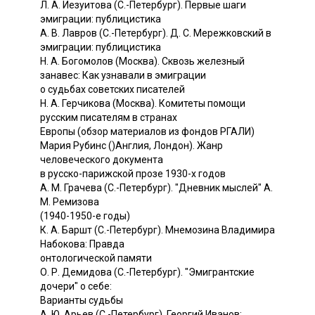
Л. А. Иезуитова (С.-Петербург). Первые шаги
эмиграции: публицистика
А. В. Лавров (С.-Петербург). Д. С. Мережковский в
эмиграции: публицистика
Н. А. Богомолов (Москва). Сквозь железный
занавес: Как узнавали в эмиграции
о судьбах советских писателей
Н. А. Герчикова (Москва). Комитеты помощи
русским писателям в странах
Европы (обзор материалов из фондов РГАЛИ)
Мария Рубинc ()Англия, Лондон). Жанр
человеческого документа
в русско-парижской прозе 1930-х годов
А. М. Грачева (С.-Петербург). "Дневник мыслей" А.
М. Ремизова
(1940-1950-е годы)
К. А. Баршт (С.-Петербург). Мнемозина Владимира
Набокова: Правда
онтологической памяти
О. Р. Демидова (С.-Петербург). "Эмигрантские
дочери" о себе:
Варианты судьбы
A. Ю. Арьев (С.-Петербург). Георгий Иванов: