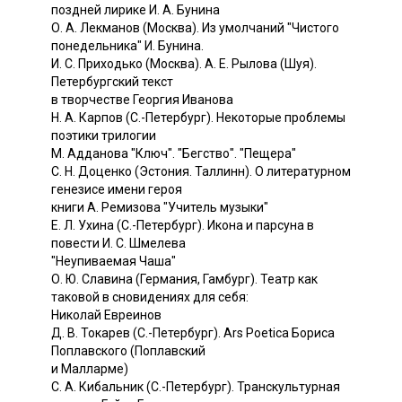
поздней лирике И. А. Бунина
О. А. Лекманов (Москва). Из умолчаний "Чистого
понедельника" И. Бунина.
И. С. Приходько (Москва). А. Е. Рылова (Шуя).
Петербургский текст
в творчестве Георгия Иванова
Н. А. Карпов (С.-Петербург). Некоторые проблемы
поэтики трилогии
М. Адданова "Ключ". "Бегство". "Пещера"
С. Н. Доценко (Эстония. Таллинн). О литературном
генезисе имени героя
книги А. Ремизова "Учитель музыки"
Е. Л. Ухина (С.-Петербург). Икона и парсуна в
повести И. С. Шмелева
"Неупиваемая Чаша"
О. Ю. Славина (Германия, Гамбург). Театр как
таковой в сновидениях для себя:
Николай Евреинов
Д. В. Токарев (С.-Петербург). Ars Poetica Бориса
Поплавского (Поплавский
и Малларме)
С. А. Кибальник (С.-Петербург). Транскультурная