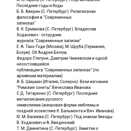
Последние годы и беды
Б. В. Аверин (С.-Петербург). Религиозная
философия в "Современных
записках"
B. К. Ермакова (С.-Петербург). Владислав
Ходасевич - сотрудник
журнала "Современные записки"
Е. А. Тахо-Годи (Москва), М. Шруба (Германия,
Бохум). Об Андрее Белом,
Федоре Степуне, Дмитрии Чижевском и одной
несостоявшейся
публикации в "Современных записках" (по
архивным материалам)
А. Б. Шишкин (Италия, Солерно). Вехи изгнания:
"Римские сонеты" Вячеслава Иванова
С Д. Титаренко (С.-Петербург). Последние
метаописания русского
символизма (жанровая форма эмблемы в
поздней эссеистике К. Бальмонта и Вяч. Иванова)
Ю. М. Валиева (С.-Петербург). Под знаком Звезды:
В. Ходасевич и А. Введенский
Т. М. Двинятина (С.-Петербург). Заметки о