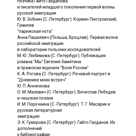
поэтика Гайто Газданова
и писателей младшего поколения первой волны
русской эмиграции
Ю. В. Зобнин (С.-Петербург). Корвин-Пиотровский,
Гумилев.
"парижская нота"
Анна Пашкевич (Польша, Вроцлав). Первая волна
российской эмиграции
в лаборатории польских исследователей
М. Ю. Любимова (С.-Петербург). Публикация
романа "Мы" Евгения Замятина
в пражском журнале "Воля России"
К. А. Рогова (С.-Петербург). Речевой портрет в
"Дневнике моих встреч"
Ю. П. Анненкова
О. М. Малевич (С.-Петербург). Вячеслав Лебедев
и чешская поэзия
И. М. Порочкина (С.-Петербург). Т. Г. Масарик и
русская литературная
эмиграция
Э. К. Гумерова (С.-Петербург). Гайто Газданов. Из
дополнений
к библиографии