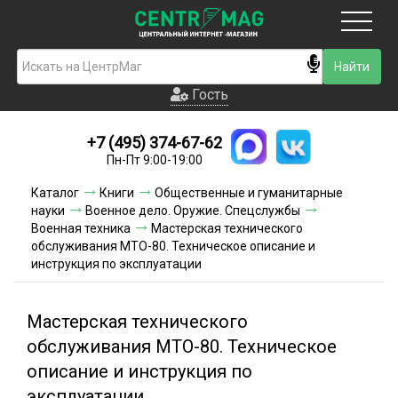
Москва
Гость
Гость
+7 (495) 374-67-62
Новинки
Пн-Пт 9:00-19:00
Условия доставки
Каталог
Книги
Общественные и гуманитарные
науки
Военное дело. Оружие. Спецслужбы
Условия оплаты
Военная техника
Мастерская технического
обслуживания МТО-80. Техническое описание и
инструкция по эксплуатации
Контакты
Акции и скидки
Мастерская технического
обслуживания МТО-80. Техническое
описание и инструкция по
эксплуатации