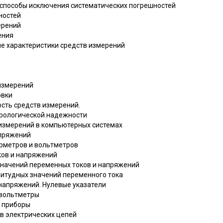
и способы исключения систематических погрешностей
ностей
ерений
ения
е характеристики средств измерений
 измерений
овки
ость средств измерений.
трологической надежности
а измерений в компьютерных системах
апряжений
ерметров и вольтметров
ков и напряжений
значений переменных токов и напряжений
литудных значений переменного тока
 напряжений. Нулевые указатели
 вольтметры
е приборы
ов электрических цепей