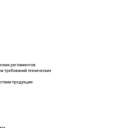
ческих регламентов
ем требований технических
тствии продукции
иях