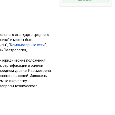
ельного стандарта среднего
ника" и может быть
сы", "
Компьютерные сети
",
ы "Метрология,
 и юридические положения
, сертификации и оценки
ародном уровне. Рассмотрена
 специальностей. Изложены
емые к качеству
вопросы технического