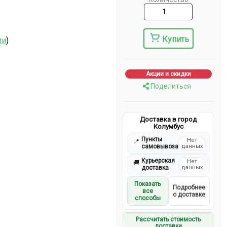
Купить
ии
)
Акции и скидки
Поделиться
Доставка в город
Колумбус
Пункты
Нет
📍
самовывоза
данных
Курьерская
Нет
🚚
доставка
данных
Показать
Подробнее
все
о доставке
способы
Рассчитать стоимость
доставки