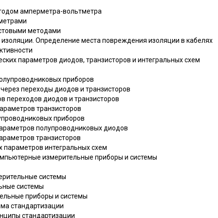
тодом амперметра-вольтметра
мметрами
стовыми методами
я изоляции. Определение места повреждения изоляции в кабелях
уктивности
еских параметров диодов, транзисторов и интегральных схем
полупроводниковых приборов
 через переходы диодов и транзисторов
ов переходов диодов и транзисторов
параметров транзисторов
лупроводниковых приборов
параметров полупроводниковых диодов
параметров транзисторов
их параметров интегральных схем
компьютерные измерительные приборы и системы
ерительные системы
ьные системы
тельные приборы и системы
ема стандартизации
ринципы стандартизации