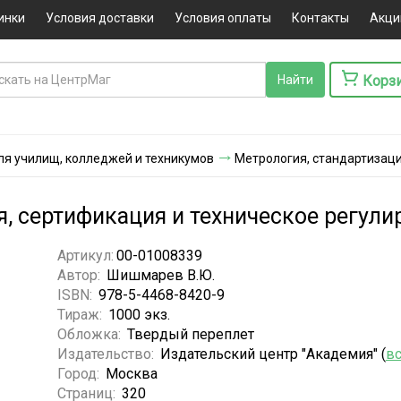
инки
Условия доставки
Условия оплаты
Контакты
Акци
Корз
ля училищ, колледжей и техникумов
Метрология, стандартизаци
я, сертификация и техническое регули
Артикул:
00-01008339
Автор:
Шишмарев В.Ю.
ISBN:
978-5-4468-8420-9
Тираж:
1000 экз.
Обложка:
Твердый переплет
Издательство:
Издательский центр "Академия" (
вс
Город:
Москва
Страниц:
320