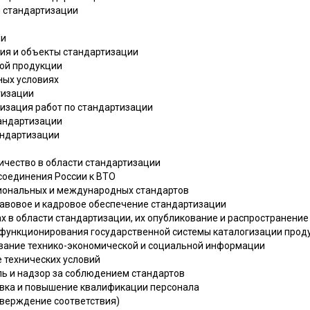
ы стандартизации
ии
ния и объекты стандартизации
ной продукции
ных условиях
тизации
низация работ по стандартизации
тандартизации
андартизации
ичество в области стандартизации
соединения России к ВТО
циональных и международных стандартов
равовое и кадровое обеспечение стандартизации
х в области стандартизации, их опубликование и распространение
е функционирования государственной системы каталогизации прод
ование технико-экономической и социальной информации
е технических условий
ль и надзор за соблюдением стандартов
товка и повышение квалификации персонала
тверждение соответствия)