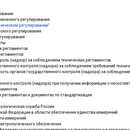
рование
хнического регулирования
ническом регулировании"
еского регулирования
егулирования
нты
их регламентов
 регламентов
троль (надзор) за соблюдением технических регламентов
рственного контроля (надзора) за соблюдением требований техни
ность органов государственного контроля (надзора) за соблюдени
венного контроля (надзора) при получении информации о несоотве
ламентов
х регламентах и документах по стандартизации
рологическая служба России
йской Федерации в области обеспечения единства измерений
сти измерений
 метрологического обеспечения
 федеральных органов управления, на предприятиях и в организац