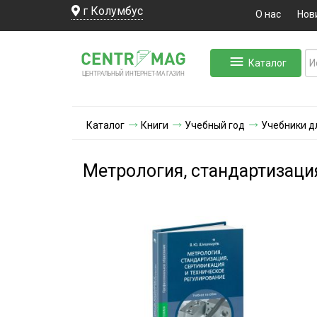
г Колумбус
О нас
Нов
Каталог
ЛЬНЫЙ ИНТЕРНЕТ-МА
ЦЕНТ
Р
А
Г
А
ЗИН
Каталог
Книги
Учебный год
Учебники д
Метрология, стандартизаци