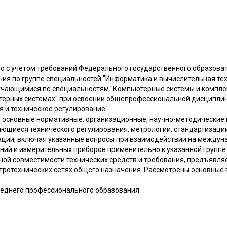
о с учетом требований Федерального государственного образоват
ия по группе специальностей "Информатика и вычислительная тех
учающимися по специальностям "Компьютерные системы и комплек
терных системах" при освоении общепрофессиональной дисциплин
 и техническое регулирование".
 основные нормативные, организационные, научно-методические
ающиеся технического регулирования, метрологии, стандартизации
ации, включая указанные вопросы при взаимодействии на междун
ний и измерительных приборов применительно к указанной группе
ной совместимости технических средств и требования, предъявля
ктротехнических сетях общего назначения. Рассмотрены основные 
еднего профессионального образования.