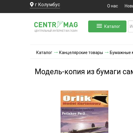
г Колумбус
О нас
Нов
Каталог
ЛЬНЫЙ ИНТЕРНЕТ-МА
ЦЕНТ
Р
А
Г
А
ЗИН
Каталог
Канцелярские товары
Бумажные 
Модель-копия из бумаги сам