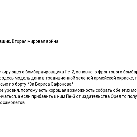
вщик, Вторая мировая война
икирующего бомбардировщика Пе-2, основного фронтового бомба
k здесь модель дана в традиционной зеленой армейской окраске, 
сью по борту *За Бориса Сафонова*.
е уровня, поэтому есть хорошая возможность собрать обе этих мо
ичаться, а если прибавить к ним Пе-3 от издательства Орел то пол
х самолетов.