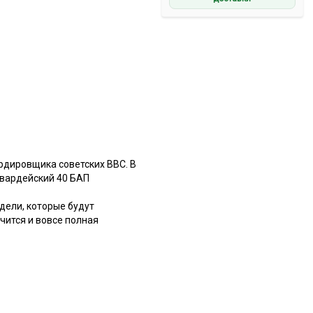
рдировщика советских ВВС. В
гвардейский 40 БАП
дели, которые будут
учится и вовсе полная