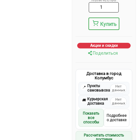
Купить
Акции и скидки
Поделиться
Доставка в город
Колумбус
Пункты
Нет
📍
самовывоза
данных
Курьерская
Нет
🚚
доставка
данных
Показать
Подробнее
все
о доставке
способы
Рассчитать стоимость
доставки