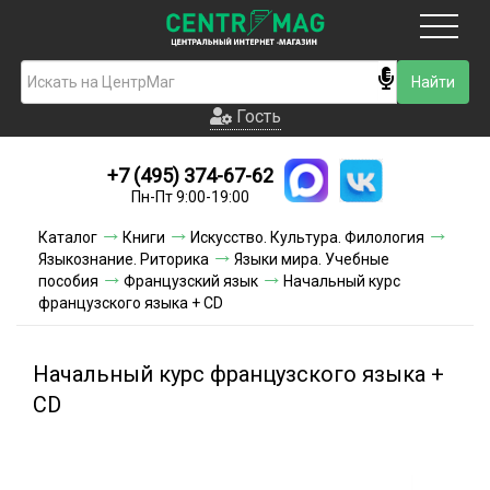
Москва
Гость
Гость
+7 (495) 374-67-62
Новинки
Пн-Пт 9:00-19:00
Условия доставки
Каталог
Книги
Искусство. Культура. Филология
Языкознание. Риторика
Языки мира. Учебные
Условия оплаты
пособия
Французский язык
Начальный курс
французского языка + CD
Контакты
Начальный курс французского языка +
Акции и скидки
CD