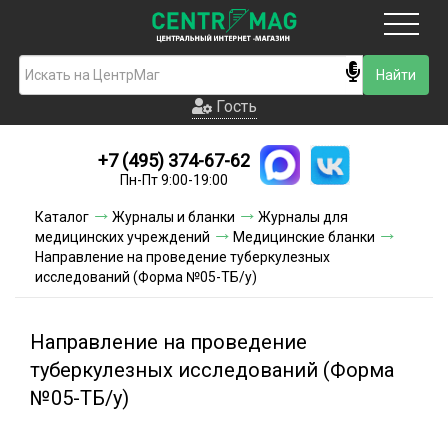
Москва
Гость
Гость
+7 (495) 374-67-62
Новинки
Пн-Пт 9:00-19:00
Условия доставки
Каталог
Журналы и бланки
Журналы для
медицинских учреждений
Медицинские бланки
Условия оплаты
Направление на проведение туберкулезных
исследований (Форма №05-ТБ/у)
Контакты
Направление на проведение
Акции и скидки
туберкулезных исследований (Форма
№05-ТБ/у)