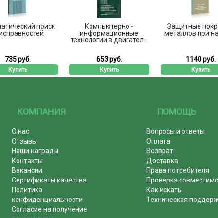
атический поиск
Компьютерно -
Защитные покр
исправностей
информационные
металлов при н
технологии в двигател...
735 руб.
653 руб.
1140 руб.
Купить
Купить
Купить
КОМПАНИЯ
ПОМОЩЬ
О нас
Вопросы и ответы
Отзывы
Оплата
Наши награды
Возврат
Контакты
Доставка
Вакансии
Права потребителя
Сертификаты качества
Проверка совместим
Политика
Как искать
конфиденциальности
Техническая поддер
Согласие на получение