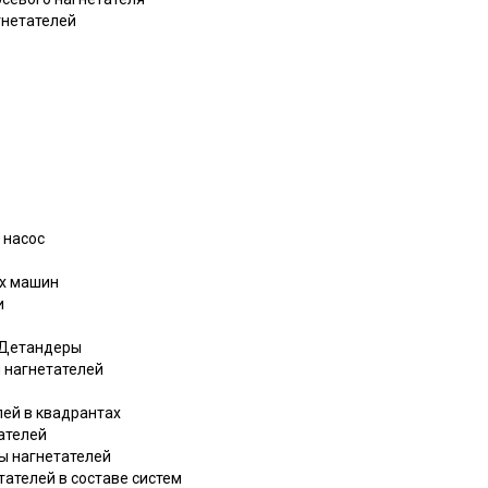
гнетателей
 насос
их машин
и
 Детандеры
 нагнетателей
лей в квадрантах
ателей
ы нагнетателей
тателей в составе систем