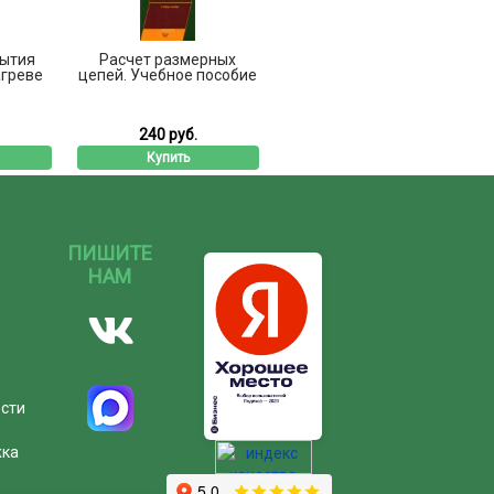
ытия
Расчет размерных
агреве
цепей. Учебное пособие
240 руб.
Купить
ПИШИТЕ
НАМ
ости
жка