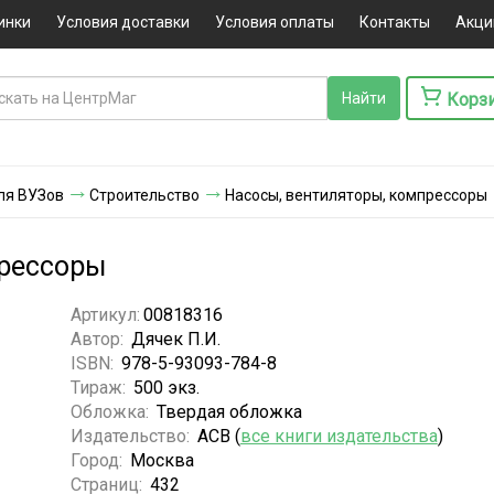
инки
Условия доставки
Условия оплаты
Контакты
Акци
Корз
ля ВУЗов
Строительство
Насосы, вентиляторы, компрессоры
прессоры
Артикул:
00818316
Автор:
Дячек П.И.
ISBN:
978-5-93093-784-8
Тираж:
500 экз.
Обложка:
Твердая обложка
Издательство:
АСВ (
все книги издательства
)
Город:
Москва
Страниц:
432