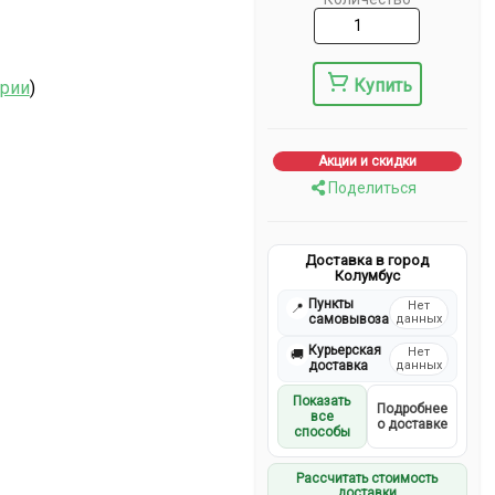
Купить
ерии
)
Акции и скидки
Поделиться
Доставка в город
Колумбус
Пункты
Нет
📍
самовывоза
данных
Курьерская
Нет
🚚
доставка
данных
Показать
Подробнее
все
о доставке
способы
Рассчитать стоимость
доставки