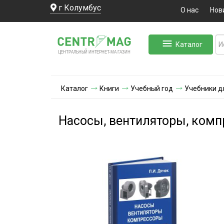
г Колумбус
О нас
Нов
Каталог
ЛЬНЫЙ ИНТЕРНЕТ-МА
ЦЕНТ
Р
А
Г
А
ЗИН
Каталог
Книги
Учебный год
Учебники д
Насосы, вентиляторы, ком