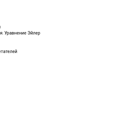
й
я. Уравнение Эйлер
етателей