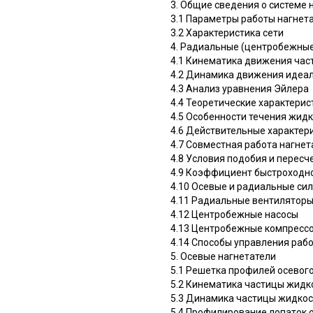
3. Общие сведения о системе 
3.1 Параметры работы нагнет
3.2 Характеристика сети
4. Радиальные (центробежные
4.1 Кинематика движения час
4.2 Динамика движения идеал
4.3 Анализ уравнения Эйлера
4.4 Теоретические характери
4.5 Особенности течения жид
4.6 Действительные характер
4.7 Совместная работа нагнет
4.8 Условия подобия и перес
4.9 Коэффициент быстроходн
4.10 Осевые и радиальные си
4.11 Радиальные вентилятор
4.12 Центробежные насосы
4.13 Центробежные компресс
4.14 Способы управления раб
5. Осевые нагнетатели
5.1 Решетка профилей осевог
5.2 Кинематика частицы жидко
5.3 Динамика частицы жидкост
5.4 Профилирование лопаток 