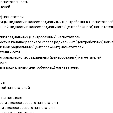
нагнетатель-сеть
ателей
) нагнетатели
тицы жидкости в колесе радиальных (центробежных) нагнетателе
ьной жидкости в колесе радиального (центробежного) нагнетател
стики радиальных (центробежных) нагнетателей
кости в каналах рабочего колеса радиальных (центробежных) нагн
истики радиальных (центробежных) нагнетателей
ателя и сети
чет характеристик радиальных (центробежных) нагнетателей
ости
лы в радиальных (центробежных) нагнетателях
ы
оры
отой нагнетателей
о нагнетателя
сти в колесе осевого нагнетателя
и в колесе осевого нагнетателя
осевого нагнетателя