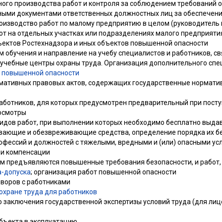
ного производства работ и контроля за соблюдением требований 
ными документами ответственных должностных лиц за обеспечени
оизводство работ по малому предприятию в целом (руководитель и
от на отдельных участках или подразделениях малого предприятия
ектов Ростехнадзора и иных объектов повышенной опасности
 обучения и направление на учебу специалистов и работников, с
 учебные центры охраны труда. Организация дополнительного спе
 повышенной опасности
мативных правовых актов, содержащих государственные нормати
аботников, для которых предусмотрен предварительный при посту
осмотры
видов работ, при выполнении которых необходимо бесплатно выда
вающие и обезвреживающие средства, определение порядка их б
офессий и должностей с тяжелыми, вредными и (или) опасными усл
 и компенсации
рым предъявляются повышенные требования безопасности, и работ,
а-допуска
; организация работ повышенной опасности
оворов с работниками
 охране труда для работников
о заключения государственной экспертизы условий труда (для ли
объекта в эксплуатацию