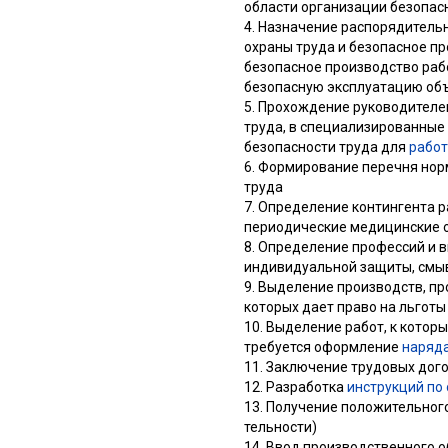
области организации безопас
4. Назначение распорядитель
охраны труда и безопасное пр
безопасное производство раб
безопасную эксплуатацию объ
5. Прохождение руководителем
труда, в специализированные
безопасности труда для
работ
6. Формирование перечня нор
труда
7. Определение контингента р
периодические медицинские 
8. Определение профессий и 
индивидуальной защиты, смы
9. Выделение производств, пр
которых дает право на льготы
10. Выделение работ, к кото
требуется оформление
наряд
11. Заключение трудовых дог
12. Разработка
инструкций по
13. Получение положительног
тельности)
14. Ввод производственного 