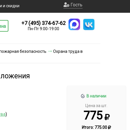
Гость
и и скидки
+7 (495) 374-67-62
ина
Пн-Пт 9:00-19:00
 пожарная безопасность
Охрана труда в
положения
В наличии
Цена за шт.
775
тва
)
Итого:
775.00