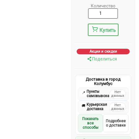
Количество
Купить
Акции и скидки
Поделиться
Доставка в город
Колумбус
Пункты
Нет
📍
самовывоза
данных
Курьерская
Нет
🚚
доставка
данных
Показать
Подробнее
все
о доставке
способы