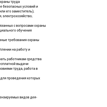
охраны труда
е безопасных условий и
ли его заместитель);
; электрохозяйство;
вязанных с вопросами охраны
циального обучения
вные требования охраны
плении на работу и
вать работникам средства
есплатной выдачи
овиями труда, работа в
 для проведения которых
цензируемых видов дея-