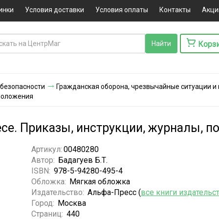
инки
Условия доставки
Условия оплаты
Контакты
Акци
Корз
 безопасности
Гражданская оборона, чрезвычайные ситуации и
 положения
есе. Приказы, инструкции, журналы, 
Артикул:
00480280
Автор:
Бадагуев Б.Т.
ISBN:
978-5-94280-495-4
Обложка:
Мягкая обложка
Издательство:
Альфа-Пресс (
все книги издательс
Город:
Москва
Страниц:
440