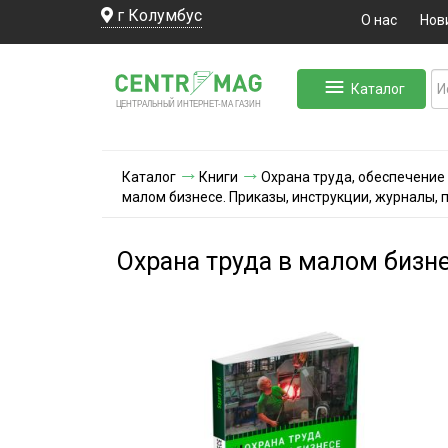
г Колумбус
О нас
Нов
Каталог
ЛЬНЫЙ ИНТЕРНЕТ-МА
ЦЕНТ
Р
А
Г
А
ЗИН
Каталог
Книги
Охрана труда, обеспечение
малом бизнесе. Приказы, инструкции, журналы,
Охрана труда в малом бизн