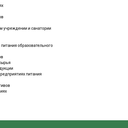
ях
ов
ом учреждении и санатории
 питания образовательного
ов
 сырья
одукции
предприятиях питания
тивов
ниях