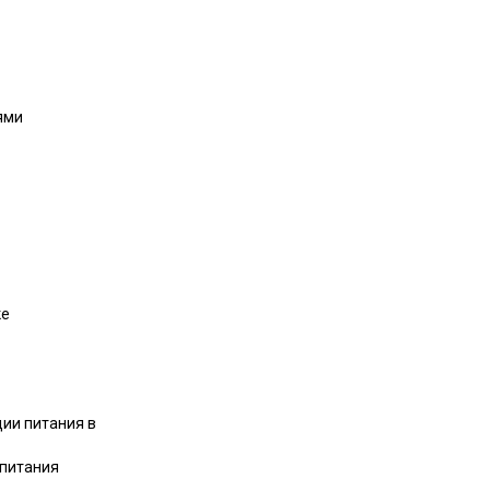
ями
ке
ции питания в
 питания