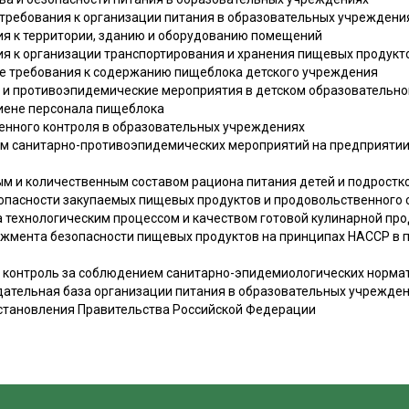
е требования к организации питания в образовательных учреждени
ния к территории, зданию и оборудованию помещений
ния к организации транспортирования и хранения пищевых продукт
кие требования к содержанию пищеблока детского учреждения
ие и противоэпидемические мероприятия в детском образовательн
игиене персонала пищеблока
венного контроля в образовательных учреждениях
ием санитарно-противоэпидемических мероприятий на предприятии
ным и количественным составом рациона питания детей и подростк
езопасности закупаемых пищевых продуктов и продовольственного
за технологическим процессом и качеством готовой кулинарной пр
джмента безопасности пищевых продуктов на принципах НАССР в 
 и контроль за соблюдением санитарно-эпидемиологических норма
дательная база организации питания в образовательных учрежде
остановления Правительства Российской Федерации