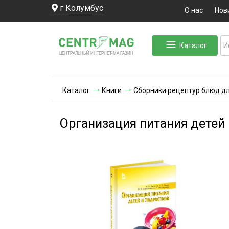
г Колумбус
О нас
Нов
Каталог
ЛЬНЫЙ ИНТЕРНЕТ-МА
ЦЕНТ
Р
А
Г
А
ЗИН
Каталог
Книги
Сборники рецептур блюд д
Организация питания детей