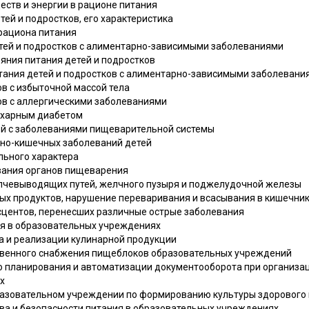
еств и энергии в рационе питания
тей и подростков, его характеристика
рациона питания
етей и подростков с алиментарно-зависимыми заболеваниями
ояния питания детей и подростков
итания детей и подростков с алиментарно-зависимыми заболевани
ов с избыточной массой тела
ков с аллергическими заболеваниями
сахарным диабетом
тей с заболеваниями пищеварительной системы
чно-кишечных заболеваний детей
льного характера
евания органов пищеварения
желчевыводящих путей, желчного пузыря и поджелудочной железы
вых продуктов, нарушение переваривания и всасывания в кишечни
есцентов, перенесших различные острые заболевания
ия в образовательных учреждениях
ва и реализации кулинарной продукции
твенного снабжения пищеблоков образовательных учреждений
го планирования и автоматизации документооборота при организа
х
бразовательном учреждении по формированию культуры здорового
тва и безопасности питания в образовательных учреждениях