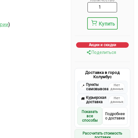
Купить
ерии
)
Акции и скидки
Поделиться
Доставка в город
Колумбус
Пункты
Нет
📍
самовывоза
данных
Курьерская
Нет
🚚
доставка
данных
Показать
Подробнее
все
о доставке
способы
Рассчитать стоимость
доставки