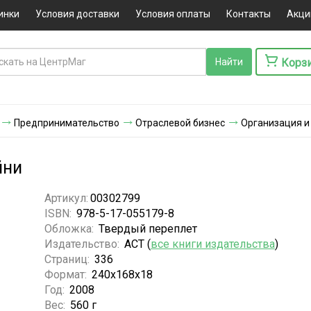
инки
Условия доставки
Условия оплаты
Контакты
Акци
Корз
Предпринимательство
Отраслевой бизнес
Организация и
йни
Артикул:
00302799
ISBN:
978-5-17-055179-8
Обложка:
Твердый переплет
Издательство:
АСТ (
все книги издательства
)
Страниц:
336
Формат:
240x168x18
Год:
2008
Вес:
560 г