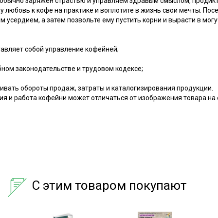
, обычно заряжен страстью и управляем здравым смыслом, проди
у любовь к кофе на практике и воплотите в жизнь свои мечты. Пос
м усердием, а затем позвольте ему пустить корни и вырасти в могу
тавляет собой управление кофейней;
бном законодательстве и трудовом кодексе;
ивать обороты продаж, затраты и каталогизирования продукции.
я и работа кофейни может отличаться от изображения товара на 
С этим товаром покупают