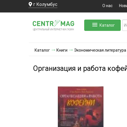
г Колумбус
О нас
Нов
Каталог
ЛЬНЫЙ ИНТЕРНЕТ-МА
ЦЕНТ
Р
А
Г
А
ЗИН
Каталог
Книги
Экономическая литература
Организация и работа кофе