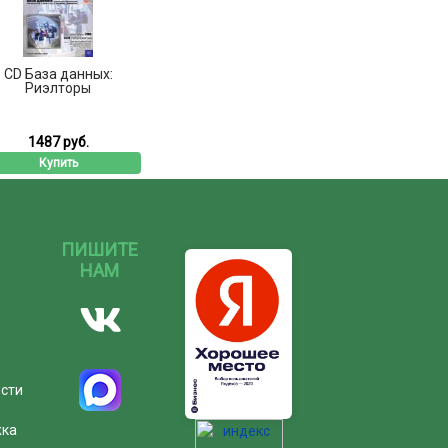
CD База данных:
Риэлторы
1487 руб.
Купить
ПИШИТЕ
НАМ
ости
жка