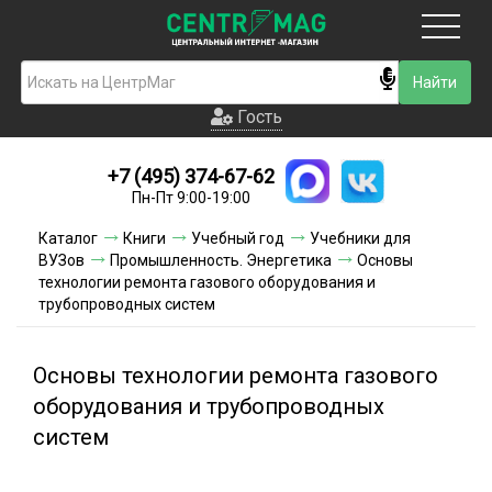
Москва
Гость
Гость
+7 (495) 374-67-62
Новинки
Пн-Пт 9:00-19:00
Условия доставки
Каталог
Книги
Учебный год
Учебники для
ВУЗов
Промышленность. Энергетика
Основы
Условия оплаты
технологии ремонта газового оборудования и
трубопроводных систем
Контакты
Основы технологии ремонта газового
Акции и скидки
оборудования и трубопроводных
систем