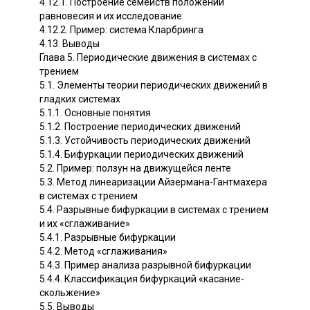
4.12.1. Построение семейств положений
равновесия и их исследование
4.12.2. Пример: система Кларбринга
4.13. Выводы
Глава 5. Периодические движения в системах с
трением
5.1. Элементы теории периодических движений в
гладких системах
5.1.1. Основные понятия
5.1.2. Построение периодических движений
5.1.3. Устойчивость периодических движений
5.1.4. Бифуркации периодических движений
5.2. Пример: ползун на движущейся ленте
5.3. Метод линеаризации Айзермана-Гантмахера
в системах с трением
5.4. Разрывные бифуркации в системах с трением
и их «сглаживание»
5.4.1. Разрывные бифуркации
5.4.2. Метод «сглаживания»
5.4.3. Пример анализа разрывной бифуркации
5.4.4. Классификация бифуркаций «касание-
скольжение»
5.5. Выводы