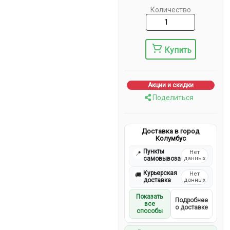
Количество
Купить
Акции и скидки
Поделиться
Доставка в город
Колумбус
Пункты
Нет
📍
самовывоза
данных
Курьерская
Нет
🚚
доставка
данных
Показать
Подробнее
все
о доставке
способы