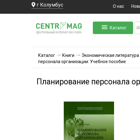
г Колумбус
О нас
Нов
Каталог
ЛЬНЫЙ ИНТЕРНЕТ-МА
ЦЕНТ
Р
А
Г
А
ЗИН
Каталог
Книги
Экономическая литература
персонала организации: Учебное пособие
Планирование персонала ор