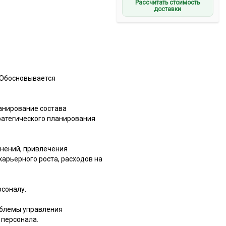
Рассчитать стоимость
доставки
 Обосновывается
анирование состава
тратегического планирования
нений, привлечения
карьерного роста, расходов на
рсоналу.
облемы управления
 персонала.