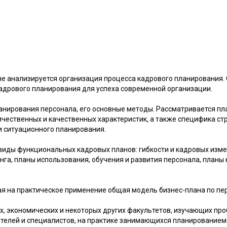
не анализируется организация процесса кадрового планирования.
адрового планирования для успеха современной организации.
анирования персонала, его основные методы. Рассматривается пл
ичественных и качественных характеристик, а также специфика с
и ситуационного планирования.
иды функциональных кадровых планов: гибкости и кадровых изме
га, планы использования, обучения и развития персонала, планы 
я на практическое применение общая модель бизнес-плана по пе
х, экономических и некоторых других факультетов, изучающих пр
ителей и специалистов, на практике занимающихся планированием