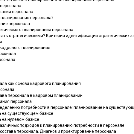
 персонала
ования персонала
ия планирования персонала?
ание персонала
атегического планирования персонала
итать стратегическими? Критерии идентификации стратегических 
я
ы кадрового планирования
ерсонала
рсонала
ала как основа кадрового планирования
рсонала
става персонала в кадровом планировании
вания персонала
ределению потребности в персонале: планирование на существующ
ла на существующем базисе
а на нулевом базисе
 различных подходов к планированию потребности в персонале
 состава персонала. Диагноз и проектирование персонала