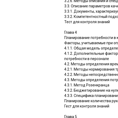
3.2.6. Методы описания и сп
3.3. Описание параметров кач
3.3.1. Документы, характериз
3.3.2. Компетентностный подхо
Тест для контроля знаний
Глава 4
Планирование потребности в 
Факторы, учитываемые при оп
4.1.1. Общая модель определ
4.1.2. Дополнительные факто
потребности в персонале
4.2. Методы определения вре
4.2.1. Методы нормирования т
4.2.2. Методы непосредствен
4.3. Методы определения пот
4.3.1. Метод Розенкранца
4.3.2. Бюджетирование на нул
4.3.3. Специфика планировани
Планирование количества ру
Гест для контроля знаний
Глава 5