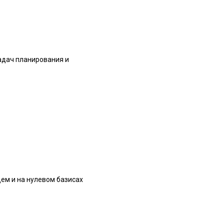
задач планирования и
ем и на нулевом базисах