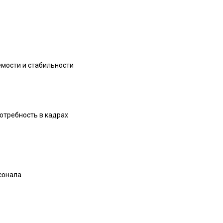
емости и стабильности
отребность в кадрах
рсонала