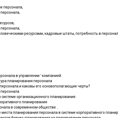
е персонала,
 персонала,
есурсов,
 персонала,
еловеческими ресурсами, кадровые штаты, потребность в персонал
рсонала в управлении ' компанией
ктура планирования персонала
е персонала и каковы его основополагающие черты?
я персонала
 в системе организационного планирования
рпоративного планирования
сонала в современном обществе ..
ие места планирования персонала в системе корпоративного плани
ементов бизнес-планирования на планирование персонала