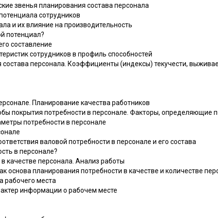
ские звенья планирования состава персонала
 потенциала сотрудников
иала и их влияние на производительность
ой потенциал?
 его составление
ктеристик сотрудников в профиль способностей
я состава персонала. Коэффициенты (индексы) текучести, выжива
ерсонале. Планирование качества работников
собы покрытия потребности в персонале. Факторы, определяющие п
раметры потребности в персонале
сонале
соответствия валовой потребности в персонале и его состава
ность в персонале?
 в качестве персонала. Анализ работы
 как основа планирования потребности в качестве и количестве пе
за рабочего места
арактер информации о рабочем месте