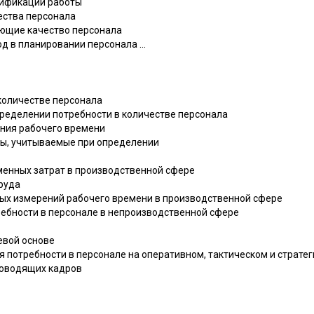
ецификации работы
ества персонала
ующие качество персонала
д в планировании персонала ...
количестве персонала
ределении потребности в количестве персонала
ения рабочего времени
ры, учитываемые при определении
менных затрат в производственной сфере
руда
ных измерений рабочего времени в производственной сфере
ребности в персонале в непроизводственной сфере
евой основе
я потребности в персонале на оперативном, тактическом и стратег
ководящих кадров