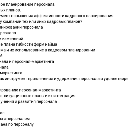
ное планирование персонала
ых планов.
румент повышения эффективности кадрового планирования
е у компаний тех или иных кадровых планов?
ланировании персонала
персонала
ых изменений
ие плана гибкости форм найма
йма и их использование в кадровом планировании
ий
нала и персонал-маркетинга
онала
-маркетинга
 как инструмент привлечения и удержания персонала и удовлетво
анированию персонал-маркетинга
о-ситуационные планы и их интеграция
бучения и развития персонала ...
нал
ты с персоналом
лана по персоналу