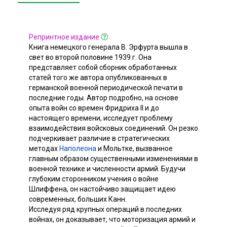
Репринтное издание
Книга немецкого генерала В. Эрфурта вышла в
свет во второй половине 1939 г. Она
представляет собой сборник обработанных
статей того же автора опубликованных в
германской военной периодической печати в
последние годы. Автор подробно, на основе
опыта войн со времен Фридриха II и до
настоящего времени, исследует проблему
взаимодействия войсковых соединений. Он резко
подчеркивает различие в стратегических
методах
Наполеона
и Мольтке, вызванное
главным образом существенными изменениями в
военной технике и численности армий. Будучи
глубоким сторонником учения о войне
Шлиффена, он настойчиво защищает идею
современных, больших Канн.
Исследуя ряд крупных операций в последних
войнах, он доказывает, что моторизация армий и