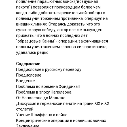
появление парашютных войск ("воздушная
пехота") позволяют полководцам более чем
когда-либо добиваться решительной победы с
полным уничтожением противника, оперируя на
внешних линиях. Стараясь доказать, что это
сулит скорую победу, автор все же вынужден
признать, что в войнах последних лет
"образцовые Канны" - операции, закончившиеся
полным уничтожением главных сил противника,
удавались редко.
Содержание
Предисловие к русскому переводу
Предисловие
Введение
Проблема во времена Фридриха II
Проблема в эпоху Наполеона
От Наполеона до Мольтке
Дискуссия в германской печати на грани XIX и XX
столетий
Учение Шлиффена о войне
Концентрические операции в новейших войнах
Заключение