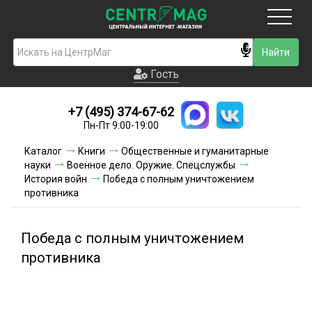
Москва
Гость
Гость
+7 (495) 374-67-62
Новинки
Пн-Пт 9:00-19:00
Условия доставки
Каталог
Книги
Общественные и гуманитарные
науки
Военное дело. Оружие. Спецслужбы
Условия оплаты
История войн
Победа с полным уничтожением
противника
Контакты
Победа с полным уничтожением
Акции и скидки
противника