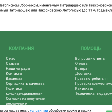
д Летописном Сборником, именуемым Патриаршею или Никсоновско
нуемый Патриаршею или Никсоновскою Летописью (до 1176 года вк
КОМПАНИЯ
ПОМОЩЬ
О нас
Вопросы и ответы
Отзывы
Оплата
Наши награды
Возврат
Контакты
Доставка
Вакансии
Права потребителя
Сертификаты качества
Проверка совместим
Политика
Как искать
конфиденциальности
Техническая поддер
Согласие на получение
рекламных и
информационных рассылок
вы соглашаетесь с
условиями
обработки cookie и ваших