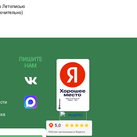
ю Летописью
лючительно)
ПИШИТЕ
НАМ
ости
жка