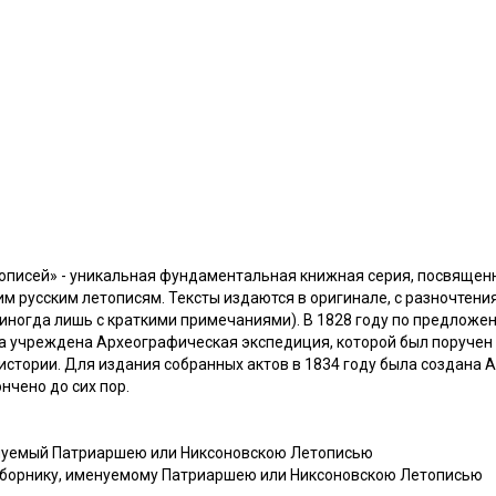
тописей» - уникальная фундаментальная книжная серия, посвящен
м русским летописям. Тексты издаются в оригинале, с разночтени
(иногда лишь с краткими примечаниями). В 1828 году по предложе
а учреждена Археографическая экспедиция, которой был поручен
истории. Для издания собранных актов в 1834 году была создана 
нчено до сих пор.
менуемый Патриаршею или Никсоновскою Летописью
Сборнику, именуемому Патриаршею или Никсоновскою Летописью