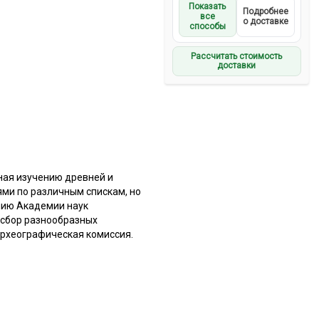
Показать
Подробнее
все
о доставке
способы
Рассчитать стоимость
доставки
ная изучению древней и
ями по различным спискам, но
нию Академии наук
 сбор разнообразных
Археографическая комиссия.