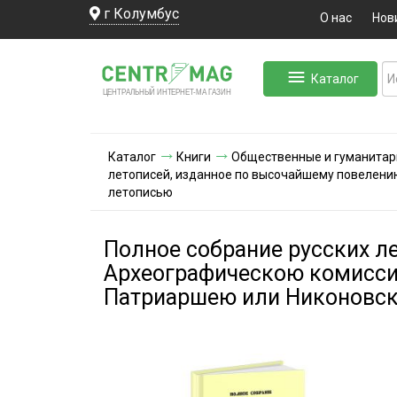
г Колумбус
О нас
Нов
Каталог
ЛЬНЫЙ ИНТЕРНЕТ-МА
ЦЕНТ
Р
А
Г
А
ЗИН
Каталог
Книги
Общественные и гуманитар
летописей, изданное по высочайшему повелени
летописью
Полное собрание русских л
Археографическою комиссие
Патриаршею или Никоновс