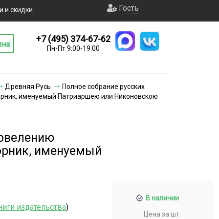
Гость
и и скидки
+7 (495) 374-67-62
ина
Пн-Пт 9:00-19:00
Древняя Русь
Полное собрание русских
борник, именуемый Патриаршею или Никоновскою
повелению
борник, именуемый
В наличии
ниги издательства
)
Цена за шт.