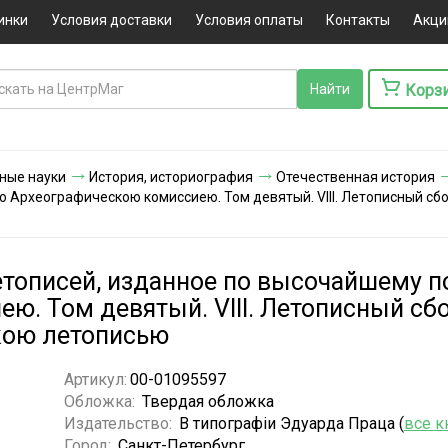
инки
Условия доставки
Условия оплаты
Контакты
Акци
Корз
ные науки
История, историография
Отечественная история
ю Археографическою комиссиею. Том девятый. VIII. Летописный с
етописей, изданное по высочайшему 
ю. Том девятый. VIII. Летописный с
кою летописью
Артикул:
00-01095597
Обложка:
Твердая обложка
Издательство:
В типографiи Эдуарда Праца (
все к
Город:
Санкт-Петербург