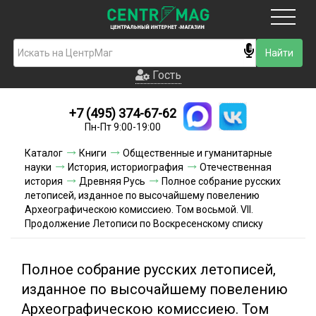
Москва
Гость
Гость
+7 (495) 374-67-62
Новинки
Пн-Пт 9:00-19:00
Условия доставки
Каталог
Книги
Общественные и гуманитарные
науки
История, историография
Отечественная
Условия оплаты
история
Древняя Русь
Полное собрание русских
летописей, изданное по высочайшему повелению
Археографическою комиссиею. Том восьмой. VII.
Контакты
Продолжение Летописи по Воскресенскому списку
Акции и скидки
Полное собрание русских летописей,
изданное по высочайшему повелению
Археографическою комиссиею. Том