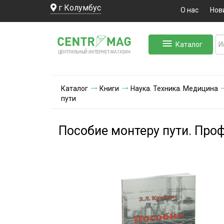
г Колумбус
О нас
Нов
Каталог
ЛЬНЫЙ ИНТЕРНЕТ-МА
ЦЕНТ
Р
А
Г
А
ЗИН
Каталог
Книги
Наука. Техника. Медицина
пути
Пособие монтеру пути. Про