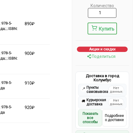
Количество
 978-5-
890₽
Купить
а; ; ISBN:
Акции и скидки
 978-5-
900₽
Поделиться
а; ; ISBN:
Доставка в город
Колумбус
 978-5-
910₽
Пункты
яда
Нет
📍
самовывоза
данных
Курьерская
Нет
🚚
доставка
данных
 978-5-
920₽
яда
Показать
Подробнее
все
о доставке
способы