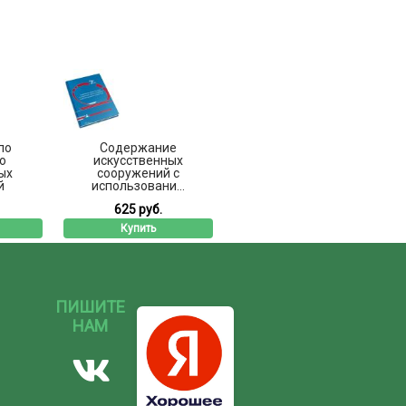
по
Содержание
ю
искусственных
ых
сооружений с
й
использовани...
625 руб.
Купить
ПИШИТЕ
НАМ