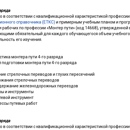
зряда
о в соответствии с квалификационной характеристикой профессии 
ионного справочника (ЕТКС)
и примерным учебным планом и прог
 рабочих по профессии «Монтер пути» (код 14668), утвержденно
ляющими обязательный для каждого обучающегося объем учебного
ьность его изучения.
тика монтера пути 4-го разряда
подготовки монтера пути 4-го разряда
ние стрелочных переводов и глухих пересечений
ержания стрелочных переводов
Содержание железнодорожных переездов
ры и инструменты
тевой инструмент
ессы путевых работ
зряда
о в соответствии с квалификационной характеристикой профессии 