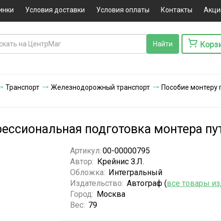
инки
Условия доставки
Условия оплаты
Контакты
Акци
Корз
Транспорт
Железнодорожный транспорт
Пособие монтеру 
фессиональная подготовка монтера пу
Артикул:
00-00000795
Автор:
Крейнис З.Л.
Обложка:
Интегральный
Издательство:
Автограф (
все товары из
Город:
Москва
Вес:
79