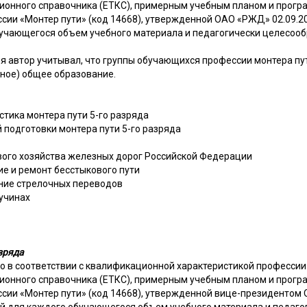
ионного справочника (ЕТКС), примерным учебным планом и прогр
ссии «Монтер пути» (код 14668), утвержденной ОАО «РЖД» 02.09.2
учающегося объем учебного материала и педагогически целесоо
я автор учитывал, что группы обучающихся профессии монтера пу
лное) общее образование.
тика монтера пути 5-го разряда
подготовки монтера пути 5-го разряда
евого хозяйства железных дорог Российской Федерации
ие и ремонт бесстыкового пути
ание стрелочных переводов
пучинах
зряда
о в соответствии с квалификационной характеристикой профессии 
ионного справочника (ЕТКС), примерным учебным планом и прогр
сии «Монтер пути» (код 14668), утвержденной вице-президентом О
 для каждого обучающегося объем учебного материала и педаго