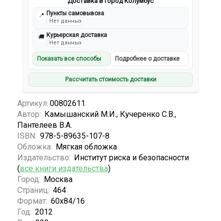
Доставка в город Колумбус
Пункты самовывоза
📍
Нет данных
Курьерская доставка
🚚
Нет данных
Показать все способы
Подробнее о доставке
Рассчитать стоимость доставки
Артикул:
00802611
Автор:
Камышанский М.И., Кучеренко С.В.,
Пантелеев В.А.
ISBN:
978-5-89635-107-8
Обложка:
Мягкая обложка
Издательство:
Институт риска и безопасности
(
все книги издательства
)
Город:
Москва
Страниц:
464
Формат:
60х84/16
Год:
2012