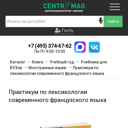
Москва
Гость
Гость
+7 (495) 374-67-62
Новинки
Пн-Пт 9:00-19:00
Условия доставки
Каталог
Книги
Учебный год
Учебники для
ВУЗов
Иностранные языки
Практикум по
Условия оплаты
лексикологии современного французского языка
Контакты
Практикум по лексикологии
Акции и скидки
современного французского языка