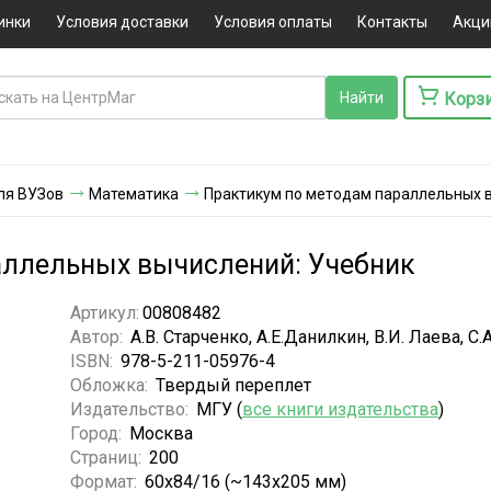
инки
Условия доставки
Условия оплаты
Контакты
Акци
Корз
ля ВУЗов
Математика
Практикум по методам параллельных 
аллельных вычислений: Учебник
Артикул:
00808482
Автор:
А.В. Старченко, А.Е.Данилкин, В.И. Лаева, С
ISBN:
978-5-211-05976-4
Обложка:
Твердый переплет
Издательство:
МГУ (
все книги издательства
)
Город:
Москва
Страниц:
200
Формат:
60x84/16 (~143х205 мм)