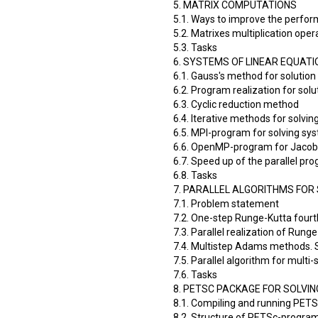
5. MATRIX COMPUTATIONS
5.1. Ways to improve the perfor
5.2. Matrixes multiplication opera
5.3. Tasks
6. SYSTEMS OF LINEAR EQUAT
6.1. Gauss's method for solution 
6.2. Program realization for solu
6.3. Cyclic reduction method
6.4. Iterative methods for solvi
6.5. MPI-program for solving sy
6.6. OpenMP-program for Jacob
6.7. Speed up of the parallel p
6.8. Tasks
7. PARALLEL ALGORITHMS FOR
7.1. Problem statement
7.2. One-step Runge-Kutta four
7.3. Parallel realization of Run
7.4. Multistep Adams methods. 
7.5. Parallel algorithm for mul
7.6. Tasks
8. PETSC PACKAGE FOR SOLVIN
8.1. Compiling and running PET
8.2. Structure of PETSc-progra