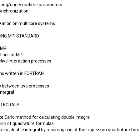
toring/query runtime parameters
ynchronization
ization on multicore systems
ING MPI STANDARD
 MPI
ctions of MPI
ctive interaction processes
ams written in FORTRAN
ns between two processes
integral
INTEGRALS
nte Carlo method for calculating double integral
tion of quadrature formulas
ulating double integral by recurring use of the trapezium quadrature for