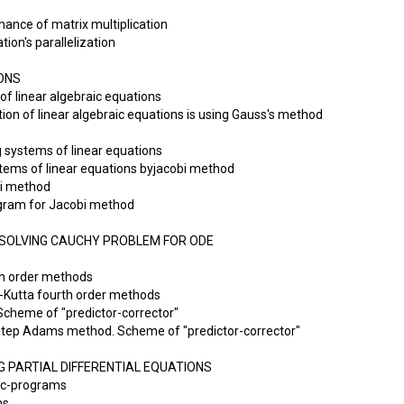
mance of matrix multiplication
tion's parallelization
IONS
of linear algebraic equations
tion of linear algebraic equations is using Gauss's method
ng systems of linear equations
stems of linear equations byjacobi method
i method
rogram for Jacobi method
 SOLVING CAUCHY PROBLEM FOR ODE
th order methods
ge-Kutta fourth order methods
Scheme of "predictor-corrector"
ti-step Adams method. Scheme of "predictor-corrector"
G PARTIAL DIFFERENTIAL EQUATIONS
Sc-programs
ms