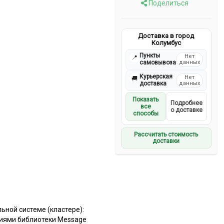
Поделиться
Доставка в город
Колумбус
Пункты
Нет
📍
самовывоза
данных
Курьерская
Нет
🚚
доставка
данных
Показать
Подробнее
все
о доставке
способы
Рассчитать стоимость
доставки
ной системе (кластере):
циями библиотеки Message