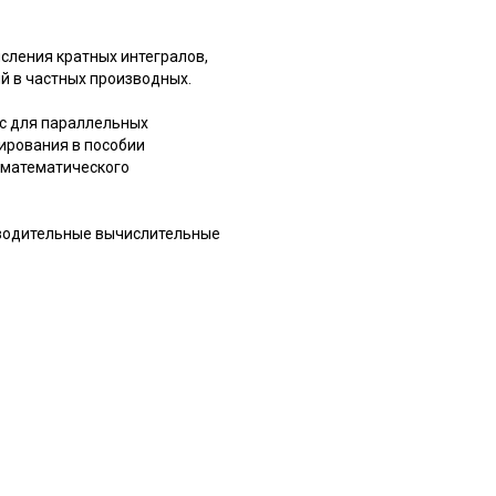
сления кратных интегралов,
й в частных производных.
c для параллельных
ирования в пособии
 математического
зводительные вычислительные