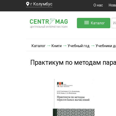
г Колумбус
О нас
Нов
Каталог
ЛЬНЫЙ ИНТЕРНЕТ-МА
ЦЕНТ
Р
А
Г
А
ЗИН
Каталог
Книги
Учебный год
Учебники д
Практикум по методам пар