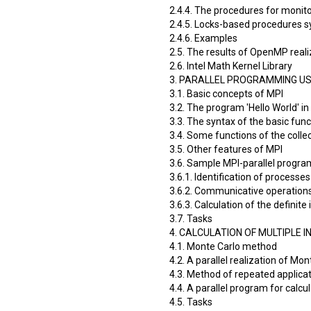
2.4.4. The procedures for moni
2.4.5. Locks-based procedures s
2.4.6. Examples
2.5. The results of OpenMP real
2.6. Intel Math Kernel Library
3. PARALLEL PROGRAMMING US
3.1. Basic concepts of MPI
3.2. The program 'Hello World' in
3.3. The syntax of the basic fun
3.4. Some functions of the colle
3.5. Other features of MPI
3.6. Sample MPI-parallel progr
3.6.1. Identification of processes
3.6.2. Communicative operatio
3.6.3. Calculation of the definite 
3.7. Tasks
4. CALCULATION OF MULTIPLE 
4.1. Monte Carlo method
4.2. A parallel realization of Mo
4.3. Method of repeated applica
4.4. A parallel program for calc
4.5. Tasks