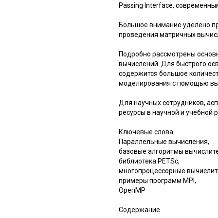
Passing Interface, современн
Большое внимание уделено пр
проведения матричных вычисл
Подробно рассмотрены основ
вычислений. Для быстрого ос
содержится большое количест
моделирования с помощью вы
Для научных сотрудников, ас
ресурсы в научной и учебной р
Ключевые слова:
Параллельные вычисления,
базовые алгоритмы вычислит
библиотека PETSc,
многопроцессорные вычислит
примеры программ MPI,
ОрепМР
Содержание