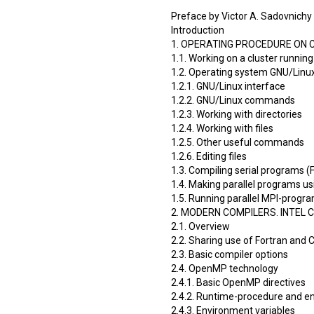
Preface by Victor A. Sadovnichy
Introduction
1. OPERATING PROCEDURE ON 
1.1. Working on a cluster runnin
1.2. Operating system GNU/Linu
1.2.1. GNU/Linux interface
1.2.2. GNU/Linux commands
1.2.3. Working with directories
1.2.4. Working with files
1.2.5. Other useful commands
1.2.6. Editing files
1.3. Compiling serial programs (
1.4. Making parallel programs u
1.5. Running parallel MPI-progr
2. MODERN COMPILERS. INTEL 
2.1. Overview
2.2. Sharing use of Fortran and
2.3. Basic compiler options
2.4. OpenMP technology
2.4.1. Basic OpenMP directives
2.4.2. Runtime-procedure and e
2.4.3. Environment variables