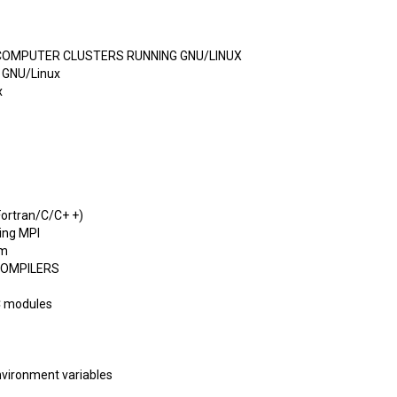
COMPUTER CLUSTERS RUNNING GNU/LINUX
g GNU/Linux
x
Fortran/C/C+ +)
sing MPI
am
COMPILERS
 С modules
nvironment variables