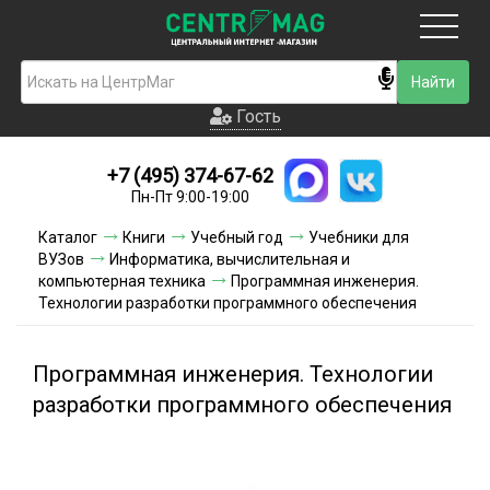
Москва
Гость
Гость
+7 (495) 374-67-62
Новинки
Пн-Пт 9:00-19:00
Условия доставки
Каталог
Книги
Учебный год
Учебники для
ВУЗов
Информатика, вычислительная и
Условия оплаты
компьютерная техника
Программная инженерия.
Технологии разработки программного обеспечения
Контакты
Программная инженерия. Технологии
Акции и скидки
разработки программного обеспечения