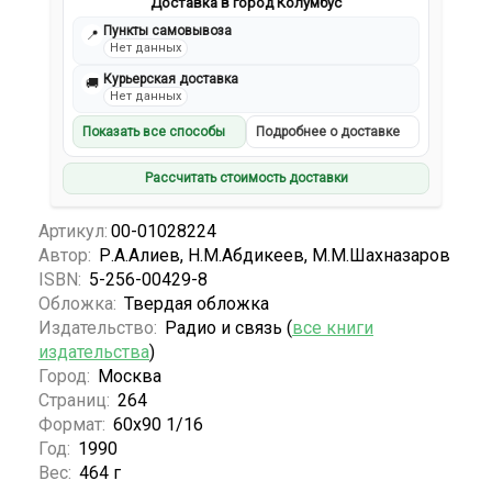
Доставка в город Колумбус
Пункты самовывоза
📍
Нет данных
Курьерская доставка
🚚
Нет данных
Показать все способы
Подробнее о доставке
Рассчитать стоимость доставки
Артикул:
00-01028224
Автор:
Р.А.Алиев, Н.М.Абдикеев, М.М.Шахназаров
ISBN:
5-256-00429-8
Обложка:
Твердая обложка
Издательство:
Радио и связь (
все книги
издательства
)
Город:
Москва
Страниц:
264
Формат:
60х90 1/16
Год:
1990
Вес:
464 г