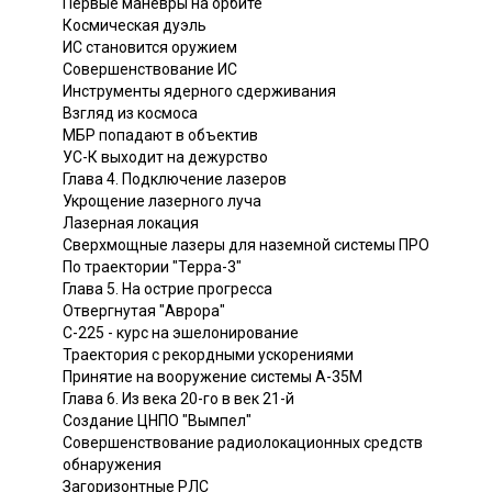
Первые маневры на орбите
Космическая дуэль
ИС становится оружием
Совершенствование ИС
Инструменты ядерного сдерживания
Взгляд из космоса
МБР попадают в объектив
УС-К выходит на дежурство
Глава 4. Подключение лазеров
Укрощение лазерного луча
Лазерная локация
Сверхмощные лазеры для наземной системы ПРО
По траектории "Терра-3"
Глава 5. На острие прогресса
Отвергнутая "Аврора"
С-225 - курс на эшелонирование
Траектория с рекордными ускорениями
Принятие на вооружение системы А-35М
Глава 6. Из века 20-го в век 21-й
Создание ЦНПО "Вымпел"
Совершенствование радиолокационных средств
обнаружения
Загоризонтные РЛС