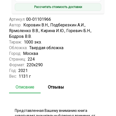
Рассчитать стоимость доставки
Артикул:
00-01101966
Автор:
Коровин В.Н., Подберезкин А.И.,
Ярмоленко В.В., Кирина И.Ю., Горевич Б.Н.,
Бодров В.В.
Тираж:
1000 экз.
Обложка:
Твердая обложка
Город:
Москва
Страниц:
224
Формат:
220х290
Год:
2021
Вес:
1131 г
Описание
Отзывы
Представленная Вашему вниманию книга
охватывает значительный период времени: от