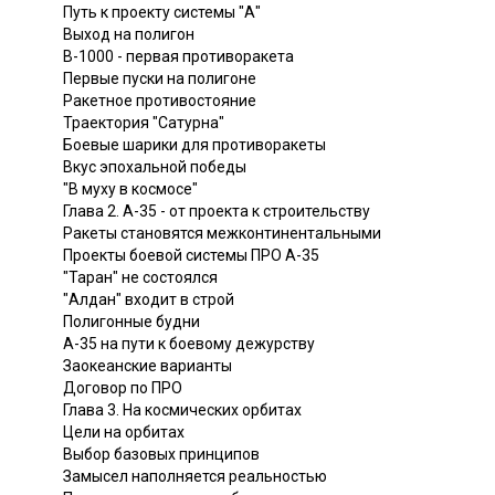
Путь к проекту системы "А"
Выход на полигон
В-1000 - первая противоракета
Первые пуски на полигоне
Ракетное противостояние
Траектория "Сатурна"
Боевые шарики для противоракеты
Вкус эпохальной победы
"В муху в космосе"
Глава 2. А-35 - от проекта к строительству
Ракеты становятся межконтинентальными
Проекты боевой системы ПРО А-35
"Таран" не состоялся
"Алдан" входит в строй
Полигонные будни
А-35 на пути к боевому дежурству
Заокеанские варианты
Договор по ПРО
Глава 3. На космических орбитах
Цели на орбитах
Выбор базовых принципов
Замысел наполняется реальностью