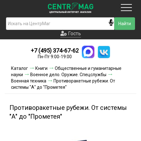
Москва
Гость
Гость
+7 (495) 374-67-62
Новинки
Пн-Пт 9:00-19:00
Условия доставки
Каталог
Книги
Общественные и гуманитарные
науки
Военное дело. Оружие. Спецслужбы
Условия оплаты
Военная техника
Противоракетные рубежи. От
системы "А" до "Прометея"
Контакты
Противоракетные рубежи. От системы
Акции и скидки
"А" до "Прометея"