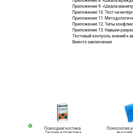
Приложение 8. «Шкала вражд
Приложение 9. «Шкала манипу
Приложение 10. Тест на интерн
Приложение 11. Методологиче
Приложение 12. Типы конфликт
Приложение 13. Навыки разр
Тестовый контроль знаний к а
Вместо заключения
гия
Психодиагностика.
Психология и
 возраста
Теория и практика
высшей