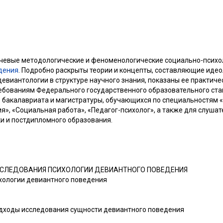
ючевые методологические и феноменологические социально-псих
дения
. Подробно раскрыты теории и концепты, составляющие иде
евиантологии в структуре научного знания, показаны ее практиче
ебованиям Федерального государственного образовательного ста
 бакалавриата и магистратуры, обучающихся по специальностям «
я», «Социальная работа», «Педагог-психолог», а также для слуша
и и постдипломного образования.
СЛЕДОВАНИЯ ПСИХОЛОГИИ ДЕВИАНТНОГО ПОВЕДЕНИЯ
ихологии девиантного поведения
одходы исследования сущности девиантного поведения