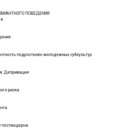
ДЕВИАНТНОГО ПОВЕДЕНИЯ
та
едение
антность подростково-молодежных субкультур
ия. Депривация
ного риска
ента
ху постмодерна