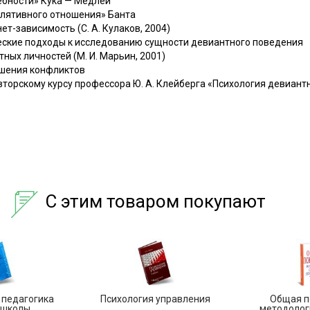
ебности» Кука — Медлей
лятивного отношения» Банта
ет-зависимость (С. А. Кулаков, 2004)
ские подходы к исследованию сущности девиантного поведения
ных личностей (М. И. Марьин, 2001)
ешения конфликтов
вторскому курсу профессора Ю. А. Клейберга «Психология девиант
С этим товаром покупают
 педагогика
Психология управления
Общая п
 школы
методологи