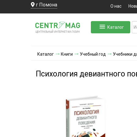
г Помона
О нас
Нов
Каталог
ЛЬНЫЙ ИНТЕРНЕТ-МА
ЦЕНТ
Р
А
Г
А
ЗИН
Каталог
Книги
Учебный год
Учебники д
Психология девиантного по