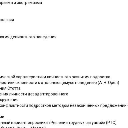
роризма и экстремизма
хология
ология девиантного поведения
ической характеристики личностного развития подростка
ностики склонности к отклоняющемуся поведению (А. Н. Орёл)
ния Стотта
ения личности дезадаптированного
окружения
конфликтности подростков методом незаконченных предложений 
ии
ный вариант опросника «Решение трудных ситуаций» (РТС)