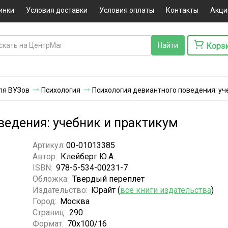
инки
Условия доставки
Условия оплаты
Контакты
Акци
Корз
ля ВУЗов
Психология
Психология девиантного поведения: уч
ведения: учебник и практикум
Артикул:
00-01013385
Автор:
Клейберг Ю.А.
ISBN:
978-5-534-00231-7
Обложка:
Твердый переплет
Издательство:
Юрайт (
все книги издательства
)
Город:
Москва
Страниц:
290
Формат:
70х100/16