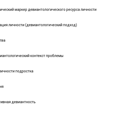
огический маркер девиантологического ресурса личности
зация личности (девиантологический подход)
тва
виантологический контекст проблемы
личности подростка
ия
итивная девиантность