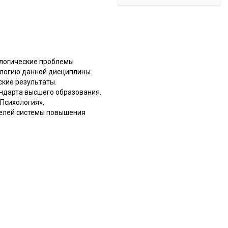
ологические проблемы
ологию данной дисциплины.
ские результаты.
ндарта высшего образования.
Психология»,
телей системы повышения