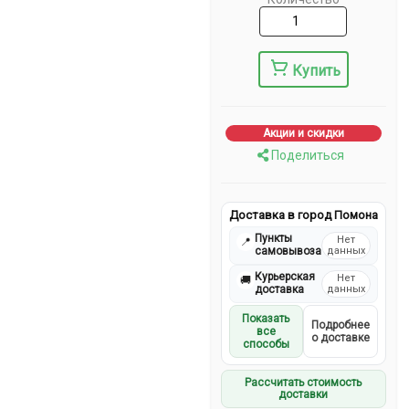
Купить
Акции и скидки
Поделиться
Доставка в город Помона
Пункты
Нет
📍
самовывоза
данных
Курьерская
Нет
🚚
доставка
данных
Показать
Подробнее
все
о доставке
способы
Рассчитать стоимость
доставки