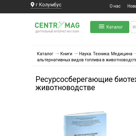
г Колумбус
О нас
Нов
Каталог
ЛЬНЫЙ ИНТЕРНЕТ-МА
ЦЕНТ
Р
А
Г
А
ЗИН
Каталог
Книги
Наука. Техника. Медицина
альтернативных видов топлива в животноводст
Ресурсосберегающие биотех
животноводстве