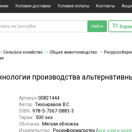
инки
Условия доставки
Условия оплаты
Контакты
Акци
Корз
Сельское хозяйство
Общее животноводство
Ресурсосбере
ве
нологии производства альтернативны
Артикул:
00821444
Автор:
Тихонравов В.С.
ISBN:
978-5-7367-0883-3
Тираж:
500 экз.
Обложка:
Мягкая обложка
Издательство:
Росинформагротех (
все книги изда