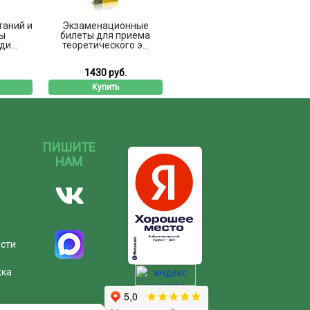
таний и
Экзаменационные
ы
билеты для приема
и...
теоретического э...
1430 руб.
Купить
ПИШИТЕ
НАМ
ости
жка