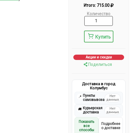
Итого:
715.00
Количество
Купить
Акции и скидки
Поделиться
Доставка в город
Колумбус
Пункты
Нет
📍
самовывоза
данных
Курьерская
Нет
🚚
доставка
данных
Показать
Подробнее
все
о доставке
способы