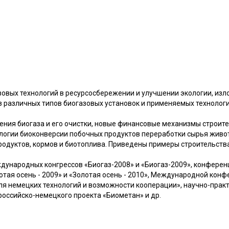
овых технологий в ресурсосбережении и улучшении экологии, изл
з различных типов биогазовых установок и применяемых технологий
ния биогаза и его очистки, новые финансовые механизмы строите
логии биоконверсии побочных продуктов переработки сырья живо
одуктов, кормов и биотоплива. Приведены примеры строительства
ународных конгрессов «Биогаз-2008» и «Биогаз-2009», конферен
отая осень - 2009» и «Золотая осень - 2010», Международной кон
ля немецких технологий и возможности кооперации», научно-пра
российско-немецкого проекта «Биометан» и др.