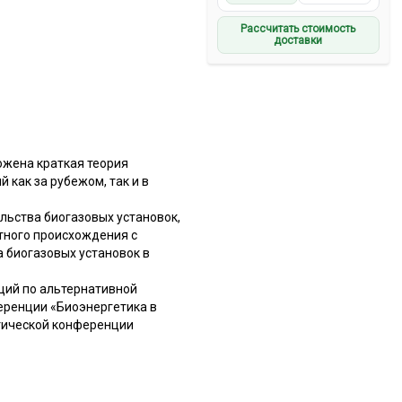
Рассчитать стоимость
доставки
ожена краткая теория
 как за рубежом, так и в
льства биогазовых установок,
тного происхождения с
 биогазовых установок в
ций по альтернативной
ференции «Биоэнергетика в
ктической конференции