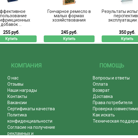
ффективное
Гончарное ремесло в
Результаты испы
спользование
малых формах
перспектив
ифрикционных
хозяйствования
эксплуатации д
добавок ...
255 руб.
245 руб.
350 руб.
Купить
Купить
Купить
КОМПАНИЯ
ПОМОЩЬ
О нас
Вопросы и ответы
Отзывы
Оплата
Наши награды
Возврат
Контакты
Доставка
Вакансии
Права потребителя
Сертификаты качества
Проверка совместим
Политика
Как искать
конфиденциальности
Техническая поддер
Согласие на получение
рекламных и