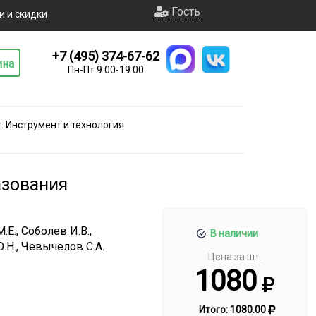
Гость
и и скидки
+7 (495) 374-67-62
ина
Пн-Пт 9:00-19:00
 Инструмент и технология
азования
.Е., Соболев И.В.,
В наличии
Ю.Н., Чевычелов С.А.
Цена за шт.
1080
Итого:
1080.00