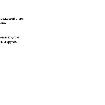
рорежущей стали
лава
ьным кругом
ным кругом