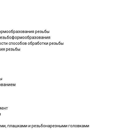
формообразования резьбы
 резьбоформообразования
ости способов обработки резьбы
ния резьбы
бы
рованием
мент
я
ами, плашками и резьбонарезными головками