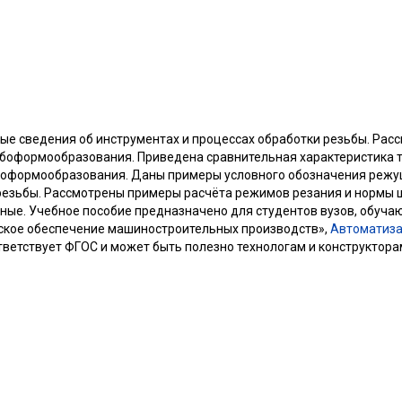
е сведения об инструментах и процессах обработки резьбы. Рас
ьбоформообразования. Приведена сравнительная характеристика 
боформообразования. Даны примеры условного обозначения реж
резьбы. Рассмотрены примеры расчёта режимов резания и нормы 
ые. Учебное пособие предназначено для студентов вузов, обуча
ское обеспечение машиностроительных производств»,
Автоматиза
ответствует ФГОС и может быть полезно технологам и конструкто