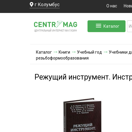
г Колумбус
О нас
Нов
Каталог
ЛЬНЫЙ ИНТЕРНЕТ-МА
ЦЕНТ
Р
А
Г
А
ЗИН
Каталог
Книги
Учебный год
Учебники д
резьбоформообразования
Режущий инструмент. Инст