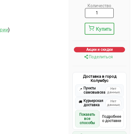
Количество
Купить
ерии
)
Акции и скидки
Поделиться
Доставка в город
Колумбус
Пункты
Нет
📍
самовывоза
данных
Курьерская
Нет
🚚
доставка
данных
Показать
Подробнее
все
о доставке
способы