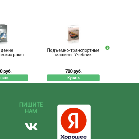
едение
Подъемно-транспортные
Токо
еских ракет
машины: Учебник
элект
0 руб.
700 руб.
1
пить
Купить
ПИШИТЕ
НАМ