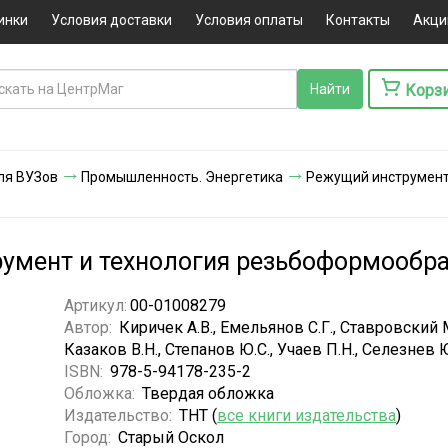
инки
Условия доставки
Условия оплаты
Контакты
Акци
Корз
ля ВУЗов
Промышленность. Энергетика
Режущий инструмент.
румент и технология резьбоформообр
Артикул:
00-01008279
Автор:
Киричек А.В., Емельянов С.Г., Ставровский М
Казаков В.Н., Степанов Ю.С., Учаев П.Н., Селезнев 
ISBN:
978-5-94178-235-2
Обложка:
Твердая обложка
Издательство:
ТНТ (
все книги издательства
)
Город:
Старый Оскол