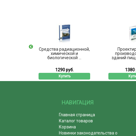
ащита
Средства радиационной,
Проекти
ановок
химической и
производ
биологической ...
зданий пище
б.
1290 руб.
1380 
ь
Купить
Куп
НАВИГАЦИЯ
Главная страница
Каталог товаров
Корзина
Новинки законодательства о