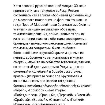
Хотя основой русской военной мощи в XX веке
принято считать танковые войска, Россия
состоялась как великая «броневая держава» еще
до массового появления на фронтах танков, - в
годы Первой Мировой наши бронеавтомобили не
уступали лучшим английским образцам,
технические решения, применявшиеся при их
изготовлении, намного обогнали свое время, а
бронедивизионы, комплектовавшиеся самыми
грамотными солдатами, были наиболее
боеспособными в русской армии и одними из
первых добровольно записывались в «части
смерти», «приняв на себя ответственный, тяжкий,
но почетный долг умереть за Родину, не зная
сомнений и колебаний в борьбе с жестоким
врагом» (из приказа генерала Брусилова). А
какие личные имена носили тогда наши
бронеавтомобили! «Адский», «Черт», «Чудовище»,
«Череп», «Громобой», «Богатырь»,
«Победоносец», «Грозный», «Дерзкий», «Смелый»,
«Храбрый», «Бравый», «Отважный», «Пылкий»,
«Славный», «Непобедимый» и т.п.