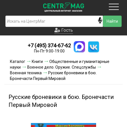
Москва
Гость
Гость
+7 (495) 374-67-62
Новинки
Пн-Пт 9:00-19:00
Условия доставки
Каталог
Книги
Общественные и гуманитарные
науки
Военное дело. Оружие. Спецслужбы
Условия оплаты
Военная техника
Русские броневики в бою.
Бронечасти Первый Мировой
Контакты
Русские броневики в бою. Бронечасти
Акции и скидки
Первый Мировой