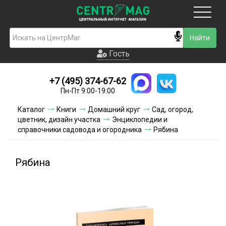
Москва
Гость
Гость
+7 (495) 374-67-62
Новинки
Пн-Пт 9:00-19:00
Условия доставки
Каталог
Книги
Домашний круг
Сад, огород,
цветник, дизайн участка
Энциклопедии и
Условия оплаты
справочники садовода и огородника
Рябина
Контакты
Рябина
Акции и скидки