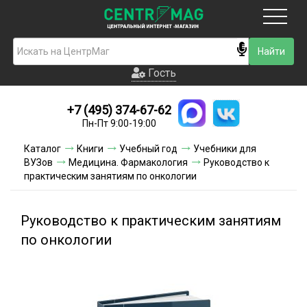
Москва
Гость
Гость
+7 (495) 374-67-62
Новинки
Пн-Пт 9:00-19:00
Условия доставки
Каталог
Книги
Учебный год
Учебники для
ВУЗов
Медицина. Фармакология
Руководство к
Условия оплаты
практическим занятиям по онкологии
Контакты
Руководство к практическим занятиям
Акции и скидки
по онкологии