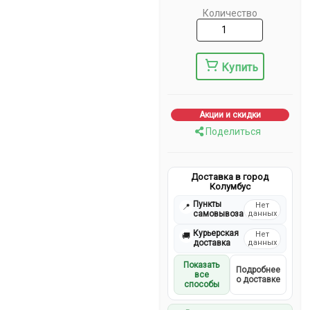
Количество
Купить
Акции и скидки
Поделиться
Доставка в город
Колумбус
Пункты
Нет
📍
самовывоза
данных
Курьерская
Нет
🚚
доставка
данных
Показать
Подробнее
все
о доставке
способы