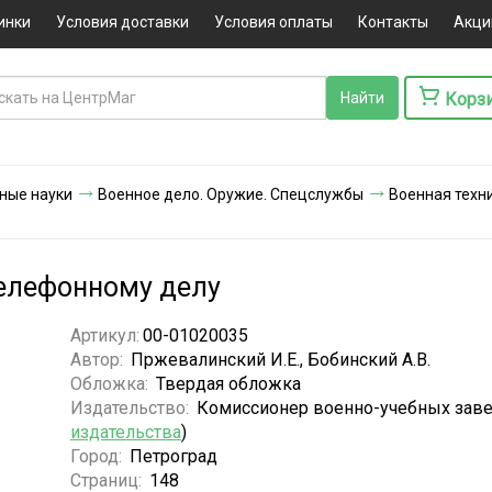
инки
Условия доставки
Условия оплаты
Контакты
Акци
Корз
ные науки
Военное дело. Оружие. Спецслужбы
Военная техн
телефонному делу
Артикул:
00-01020035
Автор:
Пржевалинский И.Е., Бобинский А.В.
Обложка:
Твердая обложка
Издательство:
Комиссионер военно-учебных заве
издательства
)
Город:
Петроград
Страниц:
148