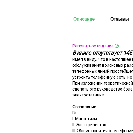
Описание
Отзывы
Репринтное издание
В книге отсутствует 14
Имея в виду, что в настоящее
обслуживания войсковых район
телефонных линий простейшег
устроить телефонную сеть, не
При изложении теоретической
сделать это руководство бол
электротехнике.
Оглавление
Гл.
I. Магнетизм
II. Электричество
III. Общие понятия о телефони