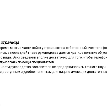
5 страница
 время многие части войск устраивают на собственный счет телеф
ов, в последней главе руководства дается краткое понятие об у
о вида. Этих сведений вполне достаточно для того, чтобы телеф
 прибегая к помощи специалистов.
 части руководства составители не придерживались точного науч
ее доступным и удобно понятным для лиц, не имеющих достаточных
и