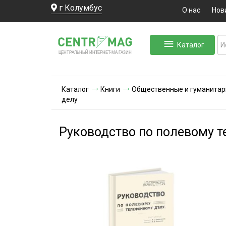
г Колумбус
О нас
Нов
Каталог
ЛЬНЫЙ ИНТЕРНЕТ-МА
ЦЕНТ
Р
А
Г
А
ЗИН
Каталог
Книги
Общественные и гуманитар
делу
Руководство по полевому 