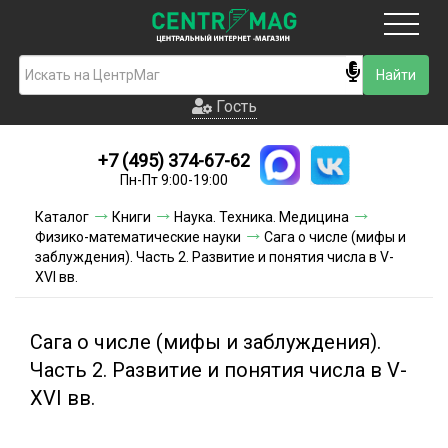
Москва
Гость
Гость
+7 (495) 374-67-62
Новинки
Пн-Пт 9:00-19:00
Условия доставки
Каталог
Книги
Наука. Техника. Медицина
Физико-математические науки
Сага о числе (мифы и
Условия оплаты
заблуждения). Часть 2. Развитие и понятия числа в V-
XVI вв.
Контакты
Сага о числе (мифы и заблуждения).
Акции и скидки
Часть 2. Развитие и понятия числа в V-
XVI вв.