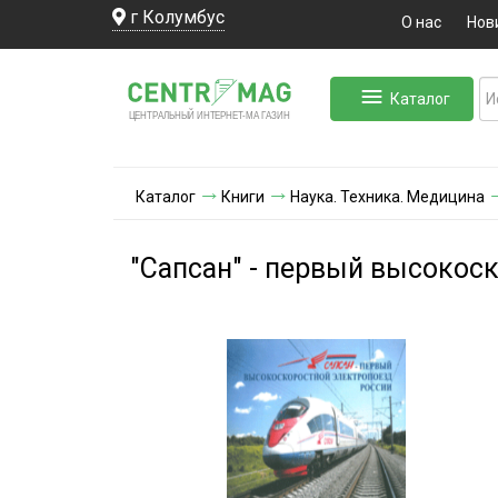
г Колумбус
О нас
Нов
Каталог
ЛЬНЫЙ ИНТЕРНЕТ-МА
ЦЕНТ
Р
А
Г
А
ЗИН
Каталог
Книги
Наука. Техника. Медицина
"Сапсан" - первый высокос