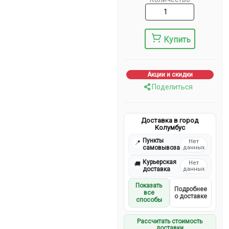
Купить
Акции и скидки
Поделиться
Доставка в город
Колумбус
Пункты
Нет
📍
самовывоза
данных
Курьерская
Нет
🚚
доставка
данных
Показать
Подробнее
все
о доставке
способы
Рассчитать стоимость
доставки