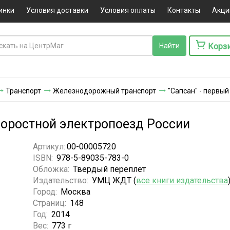
инки
Условия доставки
Условия оплаты
Контакты
Акци
Корз
Транспорт
Железнодорожный транспорт
"Сапсан" - первы
коростной электропоезд России
Артикул:
00-00005720
ISBN:
978-5-89035-783-0
Обложка:
Твердый переплет
Издательство:
УМЦ ЖДТ (
все книги издательства
Город:
Москва
Страниц:
148
Год:
2014
Вес:
773 г