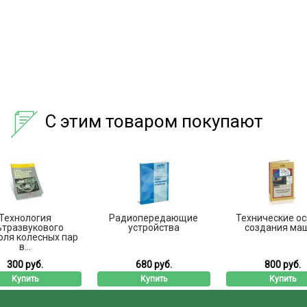
С этим товаром покупают
Технология
Радиопередающие
Технические о
ьтразвукового
устройства
создания ма
оля колесных пар
в...
300 руб.
680 руб.
800 руб.
Купить
Купить
Купить