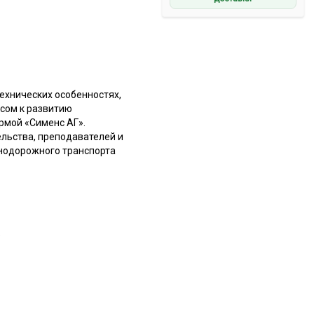
ехнических особенностях,
есом к развитию
рмой «Сименс АГ».
льства, преподавателей и
знодорожного транспорта
»