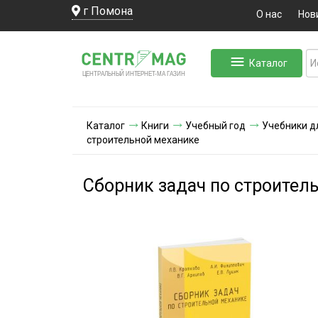
г Помона
О нас
Нов
Каталог
ЛЬНЫЙ ИНТЕРНЕТ-МА
ЦЕНТ
Р
А
Г
А
ЗИН
Каталог
Книги
Учебный год
Учебники д
строительной механике
Сборник задач по строител