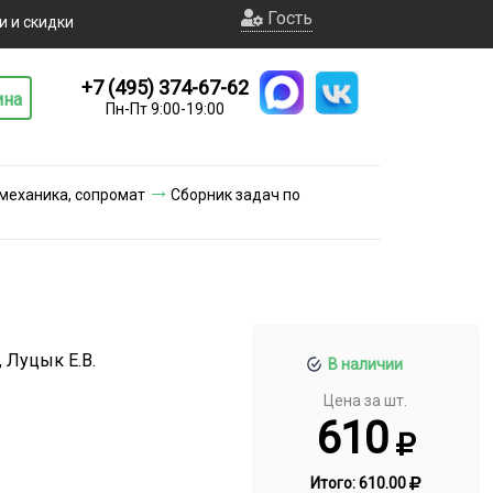
Гость
и и скидки
+7 (495) 374-67-62
ина
Пн-Пт 9:00-19:00
 механика, сопромат
Сборник задач по
, Луцык Е.В.
В наличии
Цена за шт.
610
Итого:
610.00