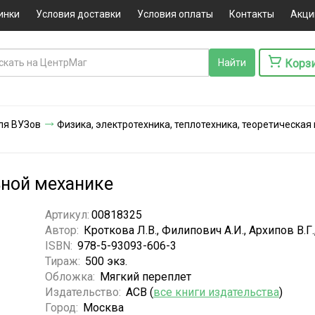
инки
Условия доставки
Условия оплаты
Контакты
Акци
Корз
ля ВУЗов
Физика, электротехника, теплотехника, теоретическая
ьной механике
Артикул:
00818325
Автор:
Кроткова Л.В., Филипович А.И., Архипов В.Г.
ISBN:
978-5-93093-606-3
Тираж:
500 экз.
Обложка:
Мягкий переплет
Издательство:
АСВ (
все книги издательства
)
Город:
Москва