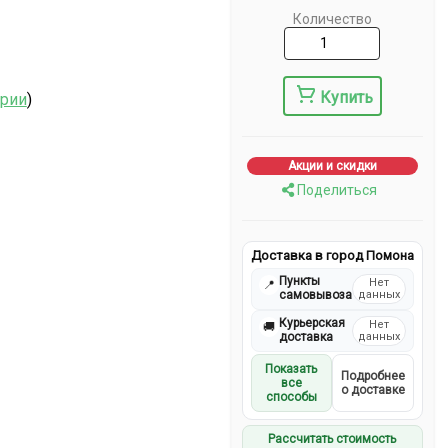
Количество
Купить
ерии
)
Акции и скидки
Поделиться
Доставка в город Помона
Пункты
Нет
📍
самовывоза
данных
Курьерская
Нет
🚚
доставка
данных
Показать
Подробнее
все
о доставке
способы
Рассчитать стоимость