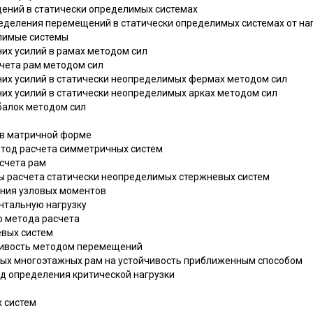
ений в статически определимых системах
еделения перемещений в статически определимых системах от на
елимые системы
их усилий в рамах методом сил
счета рам методом сил
них усилий в статически неопределимых фермах методом сил
них усилий в статически неопределимых арках методом сил
балок методом сил
 в матричной форме
тод расчета симметричных систем
счета рам
ы расчета статически неопределимых стержневых систем
ания узловых моментов
онтальную нагрузку
о метода расчета
евых систем
йчивость методом перемещений
ных многоэтажных рам на устойчивость приближенным способом
од определения критической нагрузки
х систем