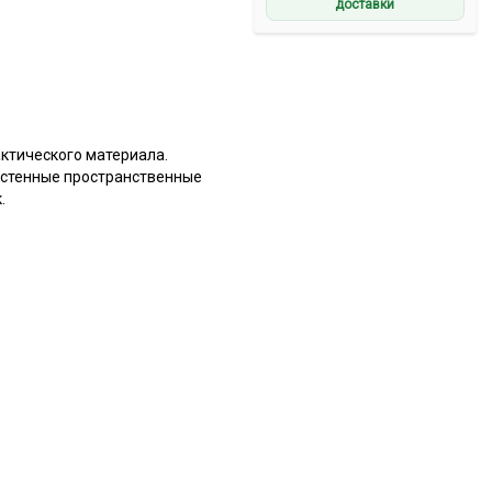
доставки
актического материала.
остенные пространственные
.