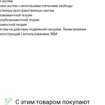
я систем
ния систем с несколькими степенями свободы
остенных пространственных систем
безмоментной теории
 полубезмоментной теории
моментной теории
истем на действие подвижной нагрузки. Линии влияния
х конструкций с использованием ЭВМ
С этим товаром покупают