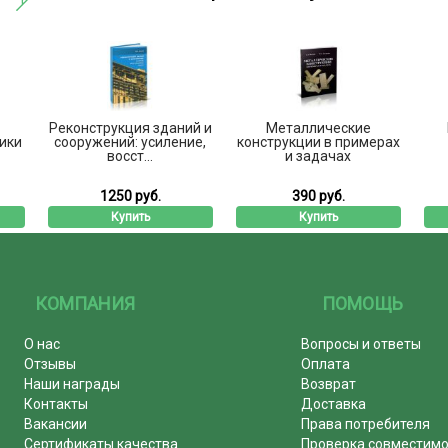
Реконструкция зданий и
Металлические
ики
сооружений: усиление,
конструкции в примерах
восст...
и задачах
1250 руб.
390 руб.
Купить
Купить
КОМПАНИЯ
ПОМОЩЬ
О нас
Вопросы и ответы
Отзывы
Оплата
Наши награды
Возврат
Контакты
Доставка
Вакансии
Права потребителя
Сертификаты качества
Проверка совместим