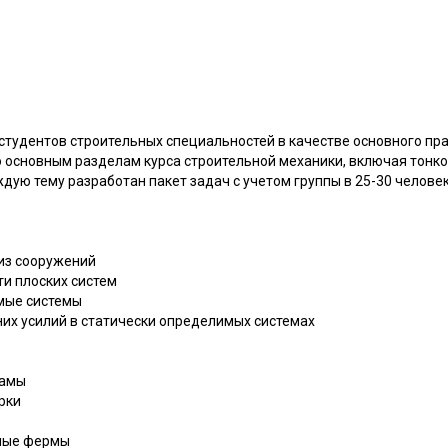
студентов строительных специальностей в качестве основного пр
 основным разделам курса строительной механики, включая тонк
ждую тему разработан пакет задач с учетом группы в 25-30 человек
лиз сооружений
ти плоских систем
имые системы
них усилий в статически определимых системах
рамы
рки
имые фермы