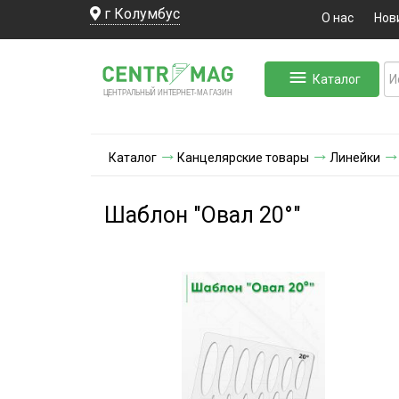
г Колумбус
О нас
Нов
Каталог
ЛЬНЫЙ ИНТЕРНЕТ-МА
ЦЕНТ
Р
А
Г
А
ЗИН
Каталог
Канцелярские товары
Линейки
Шаблон "Овал 20°"