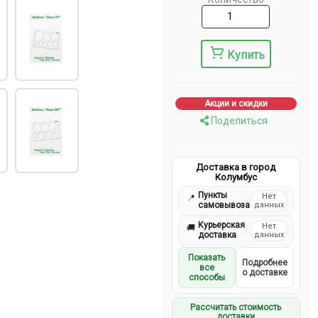
Купить
Акции и скидки
Поделиться
Доставка в город
Колумбус
Пункты
Нет
📍
самовывоза
данных
Курьерская
Нет
🚚
доставка
данных
Показать
Подробнее
все
о доставке
способы
Рассчитать стоимость
доставки