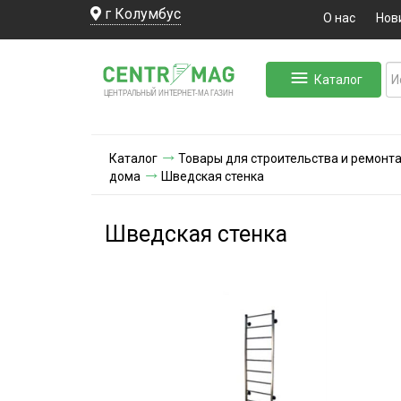
г Колумбус
О нас
Нов
Каталог
ЛЬНЫЙ ИНТЕРНЕТ-МА
ЦЕНТ
Р
А
Г
А
ЗИН
Каталог
Товары для строительства и ремонт
дома
Шведская стенка
Шведская стенка