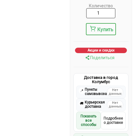
Количество
Купить
Акции и скидки
Поделиться
Доставка в город
Колумбус
Пункты
Нет
📍
самовывоза
данных
Курьерская
Нет
🚚
доставка
данных
Показать
Подробнее
все
о доставке
способы