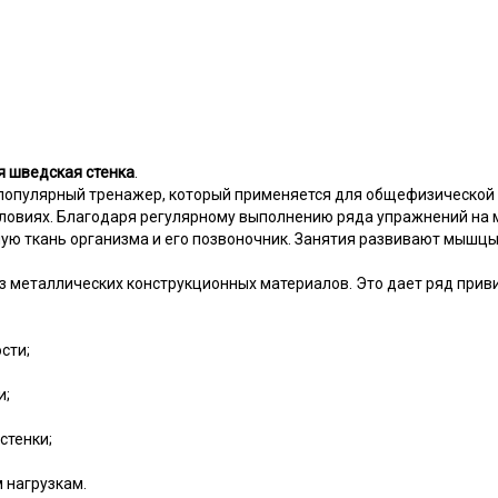
я шведская стенка
.
опулярный тренажер, который применяется для общефизической по
словиях. Благодаря регулярному выполнению ряда упражнений на
ую ткань организма и его позвоночник. Занятия развивают мышцы р
 металлических конструкционных материалов. Это дает ряд при
сти;
и;
стенки;
 нагрузкам.