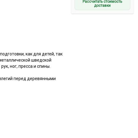
Рассчитать стоимость
доставки
дготовки, как для детей, так
 металлической шведской
ук, ног, пресса и спины.
вилегий перед деревянными