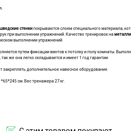
и;
шведские стенки
покрываются слоем специального материала, кот
ук при выполнении упражнений. Качество тренировок на
металли
ческом выполнении упражнений.
лняется путем фиксации винтов к потолку и полу комнаты. Выпол
 так же она легко складывается и имеет 1 год гарантии.
т закреплять дополнительное навесное оборудование.
65*245 см. Вес тренажера 27 кг.
С этим товаром покупают