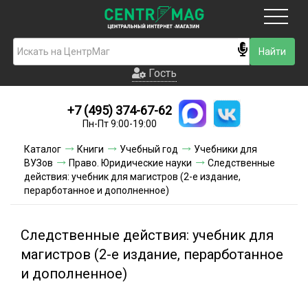
Москва
Гость
Гость
+7 (495) 374-67-62
Новинки
Пн-Пт 9:00-19:00
Условия доставки
Каталог
Книги
Учебный год
Учебники для
ВУЗов
Право. Юридические науки
Следственные
Условия оплаты
действия: учебник для магистров (2-е издание,
перарботанное и дополненное)
Контакты
Следственные действия: учебник для
Акции и скидки
магистров (2-е издание, перарботанное
и дополненное)