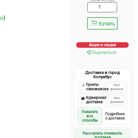
ии
)
Купить
Акции и скидки
Поделиться
Доставка в город
Колумбус
Пункты
Нет
📍
самовывоза
данных
Курьерская
Нет
🚚
доставка
данных
Показать
Подробнее
все
о доставке
способы
Рассчитать стоимость
доставки