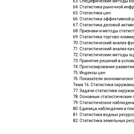
63. Специфические методы ко
64. Статистика рыночной инф
65. Статистика цен
66. Статистика эффективной 
67. Статистика деловой актив
68. Признаки и методы статис
69. Статистика торгово-комм
70. Статистический анализ ф
71. Статистический анализ кач
72. Статистические методы оц
73. Принятие решений в усло
74. Прогнозирование развити
75. Индексы цен
76. Показатели экономическог
Тема 16. Статистика окружаю
77. Задачи статистики окруж
78. Основные статистические
79. Статистическое наблюден
80. Единица наблюдения и по
81. Статистика водных ресурс
82. Статистика земельных рес