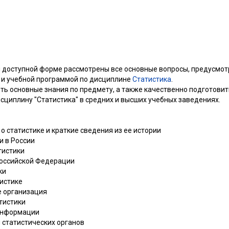
 и доступной форме рассмотрены все основные вопросы, предусмо
 и учебной программой по дисциплине
Статистика
.
ть основные знания по предмету, а также качественно подготовить
циплину "Статистика" в средних и высших учебных заведениях.
о статистике и краткие сведения из ее истории
и в России
тистики
 Российской Федерации
ки
тистике
ее организация
тистики
 информации
 статистических органов