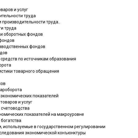
варов и услуг
ительности труда
и производительности труда..
ти труда
х и оборотных фондов
 фондов
изводственных фондов
ндов
 средств по источникам образования
орота
тистики товарного обращения
сов
вароборота
х экономических показателей
товаров и услуг
о счетоводства
ономических показателей на макроуровне
 богатства
и, используемые в государственном регулировании
сследования экономической конъюнктуры