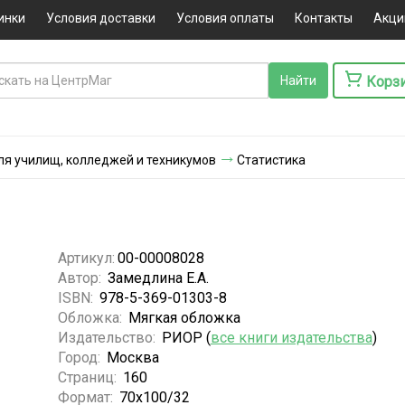
инки
Условия доставки
Условия оплаты
Контакты
Акци
Корз
ля училищ, колледжей и техникумов
Статистика
Артикул:
00-00008028
Автор:
Замедлина Е.А.
ISBN:
978-5-369-01303-8
Обложка:
Мягкая обложка
Издательство:
РИОР (
все книги издательства
)
Город:
Москва
Страниц:
160
Формат:
70x100/32