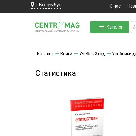
г Колумбус
О нас
Нов
Каталог
ЛЬНЫЙ ИНТЕРНЕТ-МА
ЦЕНТ
Р
А
Г
А
ЗИН
Каталог
Книги
Учебный год
Учебники д
Статистика