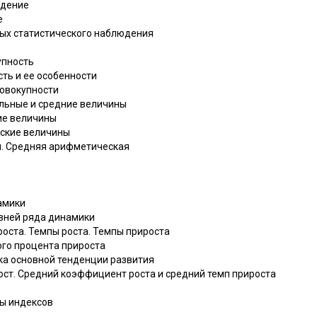
юдение
е
ных статистического наблюдения
упность
сть и ее особенности
совокупности
ельные и средние величины
ие величины
еские величины
ы. Средняя арифметическая
амики
овней ряда динамики
оста. Темпы роста. Темпы прироста
ого процента прироста
ка основной тенденции развития
ост. Средний коэффициент роста и средний темп прироста
ды индексов