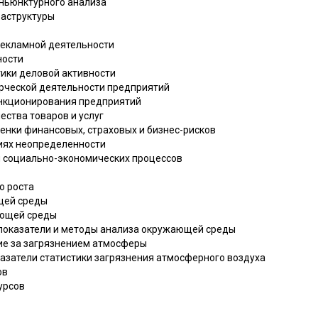
ньюнктурного анализа
раструктуры
рекламной деятельности
ности
тики деловой активности
ерческой деятельности предприятий
ункционирования предприятий
ества товаров и услуг
енки финансовых, страховых и бизнес-рисков
виях неопределенности
я социально-экономических процессов
о роста
щей среды
ающей среды
 показатели и методы анализа окружающей среды
ие за загрязнением атмосферы
казатели статистики загрязнения атмосферного воздуха
ов
урсов