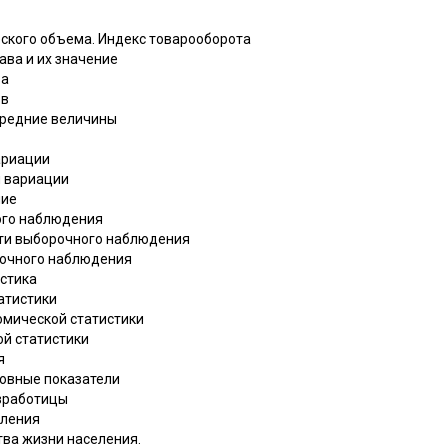
еского объема. Индекс товарооборота
ава и их значение
ва
ов
 средние величины
ариации
и вариации
ние
ого наблюдения
сти выборочного наблюдения
рочного наблюдения
истика
атистики
омической статистики
ой статистики
я
новные показатели
езработицы
еления
ства жизни населения.