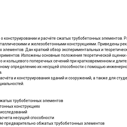
о конструировании и расчёте сжатых трубобетонных элементов. 
металлическими и железобетонными конструкциями. Приведены р
 элементов. Дан краткий обзор экспериментальных и теоретичес
ериментов. Изложены основные положения теоретической оценки 
о и кольцевого поперечных сечений при кратковременном и длите
ному определению их несущей способности с помощью инженерно
а.
асчёта и конструирования зданий и сооружений, а также для студе
циальностей.
 сжатых трубобетонных элементов
етонных конструкциях
 исследований
асчета несущей способности
ние предварительно обжатых трубобетонных элементов