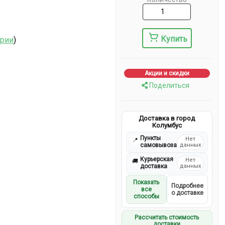
Купить
ерии
)
Акции и скидки
Поделиться
Доставка в город
Колумбус
Пункты
Нет
📍
самовывоза
данных
Курьерская
Нет
🚚
доставка
данных
Показать
Подробнее
все
о доставке
способы
Рассчитать стоимость
доставки