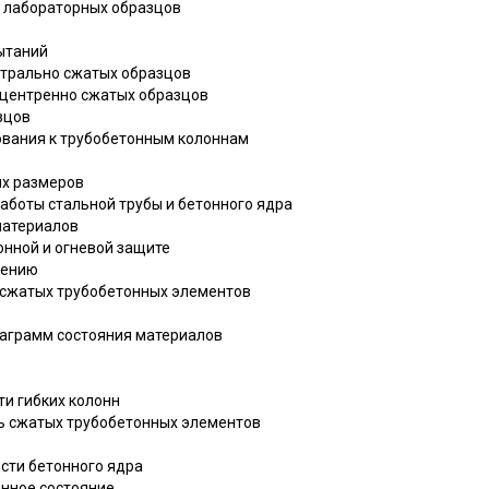
я лабораторных образцов
ытаний
нтрально сжатых образцов
ецентренно сжатых образцов
зцов
бования к трубобетонным колоннам
их размеров
аботы стальной трубы и бетонного ядра
материалов
онной и огневой защите
лению
ь сжатых трубобетонных элементов
иаграмм состояния материалов
ти гибких колонн
ть сжатых трубобетонных элементов
сти бетонного ядра
нное состояние