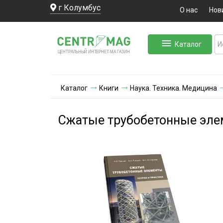
г Колумбус
О нас
Нов
Каталог
ЛЬНЫЙ ИНТЕРНЕТ-МА
ЦЕНТ
Р
А
Г
А
ЗИН
Каталог
Книги
Наука. Техника. Медицина
Сжатые трубобетонные элем