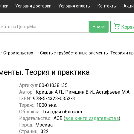
инки
Условия доставки
Условия оплаты
Контакты
Акци
Корз
Строительство
Сжатые трубобетонные элементы. Теория и пр
енты. Теория и практика
Артикул:
00-01038135
Автор:
Кришан А.Л., Римшин В.И., Астафьева М.А.
ISBN:
978-5-4323-0352-3
Тираж:
1000 экз.
Обложка:
Твердая обложка
Издательство:
АСВ (
все книги издательства
)
Город:
Москва
Страниц:
322