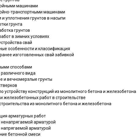
еройными машинами
еройно-транспортными машинами
и и уплотнения грунтов в насыпи
отки грунта
аботка грунтов
работ в зимних условиях
устройства свай
ивные особенности и классификация
аранее изготовленных свай забивкой
рными способами
й различного вида
ые и вечномерзлые грунты
стверков
по устройству конструкций из монолитного бетона и железобетона
х и железобетонных работ в строительстве
 строительства из монолитного бетона и железобетона
ация арматурных работ
й ненапрягаемой арматурой
й напрягаемой арматурой
ение бетонной смеси