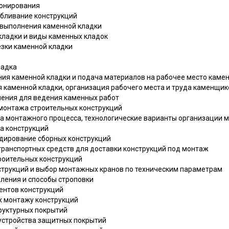
тонирования
лубливание конструкций
, выполнения каменной кладки
кладки и виды каменных кладок
езки каменной кладки
ладка
ения каменной кладки и подача материалов на рабочее место каме
я каменной кладки, организация рабочего места и труда каменщик
ления для ведения каменных работ
 монтажа строительных конструкций
ура монтажного процесса, технологические варианты организации
жа конструкций
адирование сборных конструкций
транспортных средств для доставки конструкций под монтаж
троительных конструкций
струкций и выбор монтажных кранов по техническим параметрам
бления и способы строповки
ментов конструкций
х монтажу конструкций
труктурных покрытий
 устройства защитных покрытий