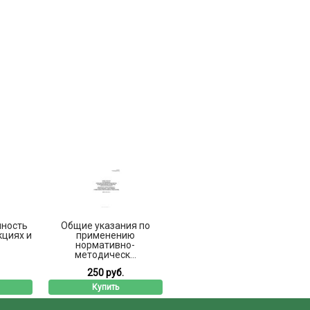
чность
Общие указания по
кциях и
применению
нормативно-
методическ...
250 руб.
Купить