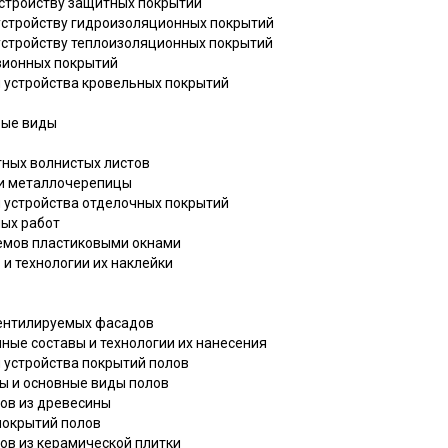
устройству защитных покрытий
 устройству гидроизоляционных покрытий
 устройству теплоизоляционных покрытий
озионных покрытий
ы устройства кровельных покрытий
овые виды
тных волнистых листов
й и металлочерепицы
ы устройства отделочных покрытий
ных работ
оемов пластиковыми окнами
 и технологии их наклейки
 вентилируемых фасадов
ные составы и технологии их нанесения
 устройства покрытий полов
ты и основные виды полов
лов из древесины
покрытий полов
лов из керамической плитки