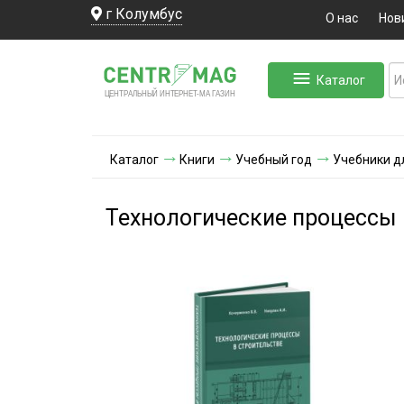
г Колумбус
О нас
Нов
Каталог
ЛЬНЫЙ ИНТЕРНЕТ-МА
ЦЕНТ
Р
А
Г
А
ЗИН
Каталог
Книги
Учебный год
Учебники д
Технологические процессы 