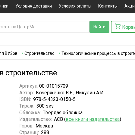
инки
Условия доставки
Условия оплаты
Контакты
Акци
Корз
ля ВУЗов
Строительство
Технологические процессы в строит
в строительстве
Артикул:
00-01015709
Автор:
Кочерженко В.В., Никулин А.И.
ISBN:
978-5-4323-0150-5
Тираж:
300 экз.
Обложка:
Твердая обложка
Издательство:
АСВ (
все книги издательства
)
Город:
Москва
Страниц:
288