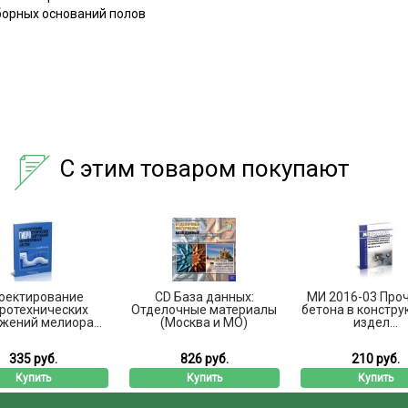
сборных оснований полов
С этим товаром покупают
оектирование
CD База данных:
МИ 2016-03 Про
ротехнических
Отделочные материалы
бетона в констру
жений мелиора...
(Москва и МО)
издел...
335 руб.
826 руб.
210 руб.
Купить
Купить
Купить