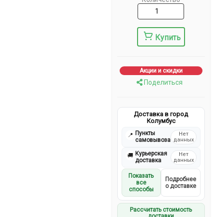
Купить
Акции и скидки
Поделиться
Доставка в город
Колумбус
Пункты
Нет
📍
самовывоза
данных
Курьерская
Нет
🚚
доставка
данных
Показать
Подробнее
все
о доставке
способы
Рассчитать стоимость
доставки