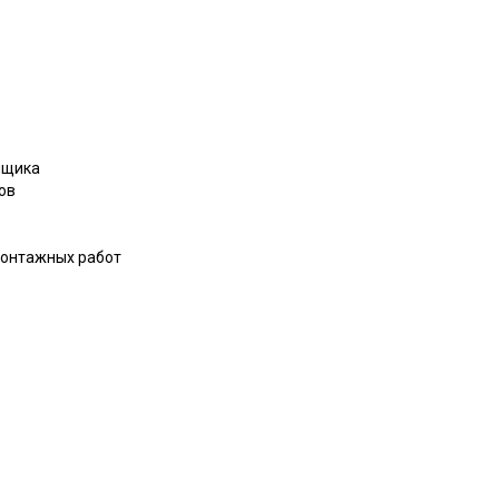
нщика
ов
 монтажных работ