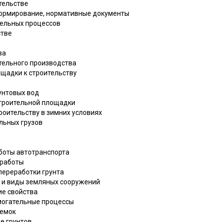
ительстве
 нормирование, нормативные документы
тельных процессов
стве
ва
ительного производства
ощадки к строительству
рунтовых вод
строительной площадки
троительству в зимних условиях
льных грузов
аботы автотранспорта
 работы
переработки грунта
т и виды земляных сооружений
кие свойства
омогательные процессы
ыемок
ие грунтов