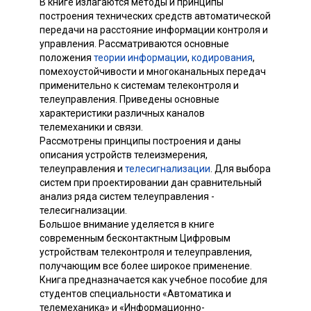
В книге излагаются методы и принципы
построения технических средств автоматической
передачи на расстояние информации контроля и
управления. Рассматриваются основные
положения
теории информации
,
кодирования
,
помехоустойчивости и многоканальных передач
применительно к системам телеконтроля и
телеуправления. Приведены основные
характеристики различных каналов
телемеханики и связи.
Рассмотрены принципы построения и даны
описания устройств телеизмерения,
телеуправления и
телесигнализации
. Для выбора
систем при проектировании дан сравнительный
анализ ряда систем телеуправления -
телесигнализации.
Большое внимание уделяется в книге
современным бесконтактным Цифровым
устройствам телеконтроля и телеуправления,
получающим все более широкое применение.
Книга предназначается как учебное пособие для
студентов специальности «Автоматика и
телемеханика» и «Информационно-