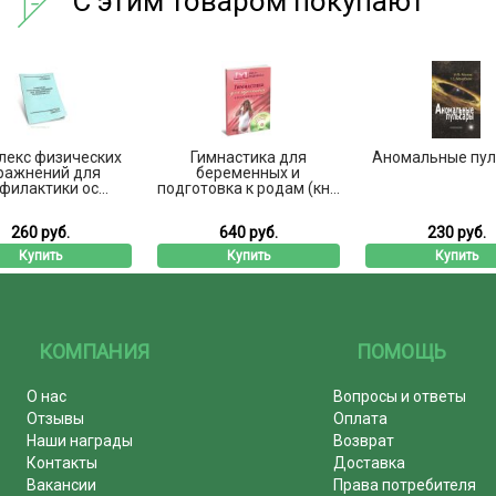
С этим товаром покупают
лекс физических
Гимнастика для
Аномальные пу
ражнений для
беременных и
филактики ос...
подготовка к родам (кн...
260 руб.
640 руб.
230 руб.
Купить
Купить
Купить
КОМПАНИЯ
ПОМОЩЬ
О нас
Вопросы и ответы
Отзывы
Оплата
Наши награды
Возврат
Контакты
Доставка
Вакансии
Права потребителя