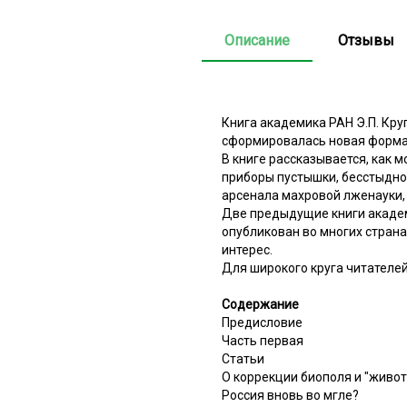
Описание
Отзывы
Книга академика РАН Э.П. Круг
сформировалась новая форма 
В книге рассказывается, как
приборы пустышки, бесстыдно
арсенала махровой лженауки,
Две предыдущие книги академ
опубликован во многих страна
интерес.
Для широкого круга читателей
Содержание
Предисловие
Часть первая
Статьи
О коррекции биополя и "живо
Россия вновь во мгле?