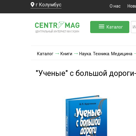
г Колумбус
О нас
Нов
Каталог
ЛЬНЫЙ ИНТЕРНЕТ-МА
ЦЕНТ
Р
А
Г
А
ЗИН
Каталог
Книги
Наука. Техника. Медицина
"Ученые" с большой дороги