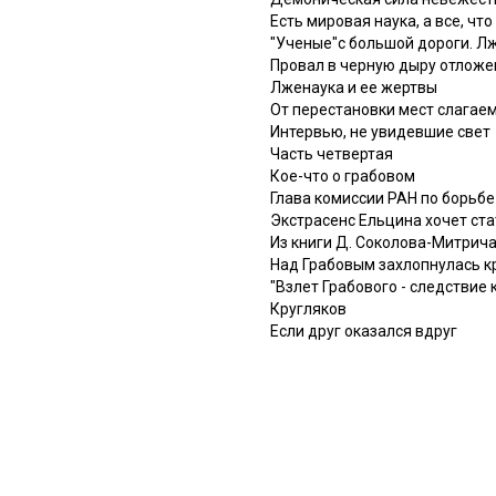
Есть мировая наука, а все, что
"Ученые"с большой дороги. Л
Провал в черную дыру отложе
Лженаука и ее жертвы
От перестановки мест слагае
Интервью, не увидевшие свет
Часть четвертая
Кое-что о грабовом
Глава комиссии РАН по борьбе
Экстрасенс Ельцина хочет ст
Из книги Д. Соколова-Митрича
Над Грабовым захлопнулась 
"Взлет Грабового - следствие
Кругляков
Если друг оказался вдруг