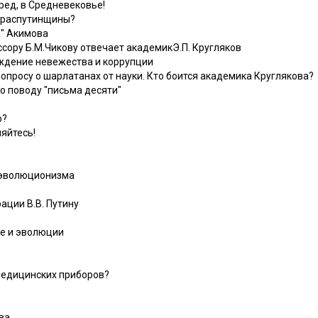
ред, в Средневековье!
з распутинщины?
а" Акимова
сору Б.М.Чикову отвечает академикЭ.П. Кругляков
ждение невежества и коррупции
вопросу о шарлатанах от науки. Кто боится академика Круглякова?
по поводу "письма десяти"
о?
яйтесь!
 эволюционизма
ации В.В. Путину
е и эволюции
медицинских приборов?
ва