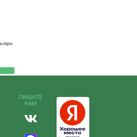
льсары
ПИШИТЕ
НАМ