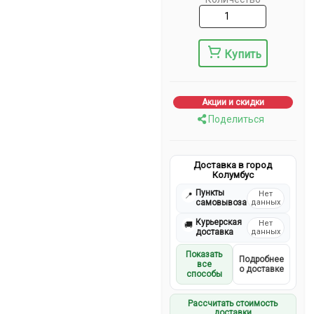
Купить
Акции и скидки
Поделиться
Доставка в город
Колумбус
Пункты
Нет
📍
самовывоза
данных
Курьерская
Нет
🚚
доставка
данных
Показать
Подробнее
все
о доставке
способы
Рассчитать стоимость
доставки