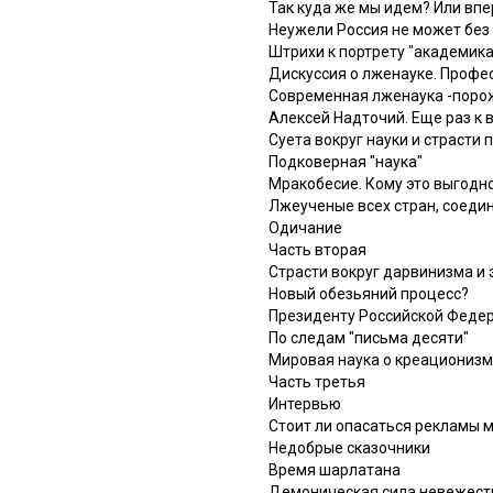
Так куда же мы идем? Или впе
Неужели Россия не может бе
Штрихи к портрету "академик
Дискуссия о лженауке. Профес
Современная лженаука -поро
Алексей Надточий. Еще раз к 
Суета вокруг науки и страсти 
Подковерная "наука"
Мракобесие. Кому это выгодн
Лжеученые всех стран, соедин
Одичание
Часть вторая
Страсти вокруг дарвинизма и
Новый обезьяний процесс?
Президенту Российской Федер
По следам "письма десяти"
Мировая наука о креационизм
Часть третья
Интервью
Стоит ли опасаться рекламы 
Недобрые сказочники
Время шарлатана
Демоническая сила невежест