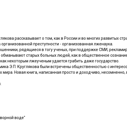
лякова рассказывает о том, как в России и во многих развитых стр
организованной преступности - организованная лженаука.
 мошенники, рядящиеся в тогу ученых, при поддержке СМИ, рекла
 обманывают старых больных людей, как в общественное сознани
 как некоторым лжеученым удается грабить даже государство.
ика Э.П. Круглякова были встречены общественностью с интересом
х мира. Новая книга, написанная просто и доходчиво, несомненно,
.
творной воде"