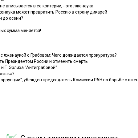
 не вписывается в ее критерии, - это лженаука
женаука может превратить Россию в страну дикарей
н до осени?
мых сумма меняется!
 с лженаукой о Грабовом: Чего дожидается прокуратура?
ать Президентом России и отменить смерть
 и Г. Эрлиха "Антиграбовой"
крышка?
 коррупции", убежден председатель Комиссии РАН по борьбе с лж