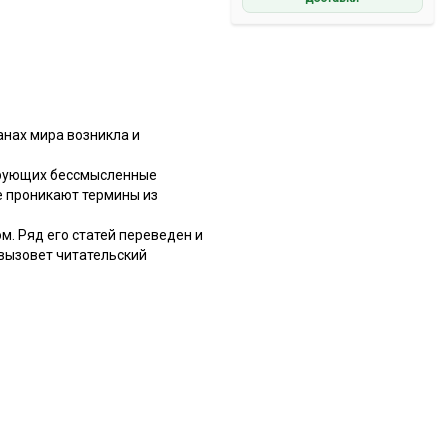
анах мира возникла и
мирующих бессмысленные
е проникают термины из
. Ряд его статей переведен и
 вызовет читательский