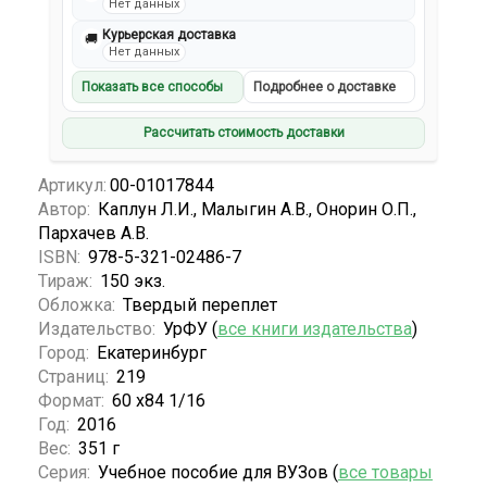
Нет данных
Курьерская доставка
🚚
Нет данных
Показать все способы
Подробнее о доставке
Рассчитать стоимость доставки
Артикул:
00-01017844
Автор:
Каплун Л.И., Малыгин А.В., Онорин О.П.,
Пархачев А.В.
ISBN:
978-5-321-02486-7
Тираж:
150 экз.
Обложка:
Твердый переплет
Издательство:
УрФУ (
все книги издательства
)
Город:
Екатеринбург
Страниц:
219
Формат:
60 х84 1/16
Год:
2016
Вес:
351 г
Серия:
Учебное пособие для ВУЗов (
все товары