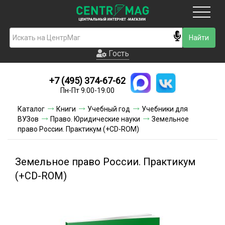
Москва
Гость
Гость
+7 (495) 374-67-62
Новинки
Пн-Пт 9:00-19:00
Условия доставки
Каталог
Книги
Учебный год
Учебники для
ВУЗов
Право. Юридические науки
Земельное
Условия оплаты
право России. Практикум (+CD-ROM)
Контакты
Земельное право России. Практикум
Акции и скидки
(+CD-ROM)